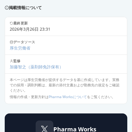
薬価
25.80 円
掲載情報について
アジルバ錠20mg
最終更新
通常出荷
薬価
67.20 円
2026年3月26日 23:31
アジルサルタン錠10mg「ニプロ」
データソース
通常出荷
厚生労働省
薬価
17.10 円
監修
アジルサルタン錠10mg「TCK」
加藤智之
（薬剤師免許保有）
通常出荷
薬価
17.10 円
本ページは厚生労働省が提供するデータを基に作成しています。実務
での採用・調剤判断は、最新の添付文書および勤務先の規定をご確認
アジルサルタン錠10mg「サンド」
ください。
通常出荷
薬価
17.10 円
情報の作成・更新方針は
Pharma Worksについて
をご覧ください。
アジルサルタン錠10mg「サワイ」
通常出荷
薬価
17.10 円
Pharma Works