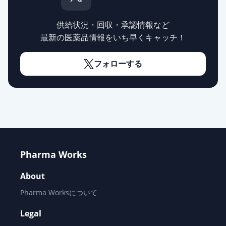
アジルサルタンOD錠10mg「フェル
ゼン」
通常出荷
薬価
17.10 円
供給状況・回収・承認情報など
最新の医薬品情報をいち早くキャッチ！
アジルサルタンOD錠10mg「サワ
イ」
通常出荷
フォローする
薬価
17.10 円
アジルサルタンOD錠10mg「杏林」
通常出荷
薬価
17.10 円
アジルサルタンOD錠10mg「日新」
通常出荷
薬価
17.10 円
Pharma Works
About
アジルサルタンOD錠10mg「ケミフ
ァ」
通常出荷
Pharma Worksについて
薬価
17.10 円
Legal