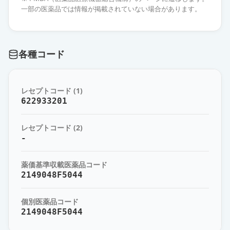
一部の医薬品では情報が掲載されていない場合があります。
アジルサルタンOD錠20mg「明治」
通常出荷
薬価
25.80 円
各種コード
アジルサルタン錠20mg「武田テ
バ」
通常出荷
薬価
25.80 円
レセプトコード (1)
622933201
アジルサルタンOD錠20mg「杏林」
通常出荷
薬価
25.80 円
レセプトコード (2)
-
アジルサルタンOD錠
20mg「DSEP」
通常出荷
薬価基準収載医薬品コード
薬価
25.80 円
2149048F5044
アジルサルタン錠20mg「トーワ」
個別医薬品コード
通常出荷
薬価
25.80 円
2149048F5044