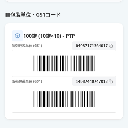
アジルサルタン錠20mg「TCK」
通常出荷
薬価
25.80 円
包装単位・GS1コード
アジルサルタン錠20mg「サンド」
通常出荷
薬価
25.80 円
100錠 (10錠×10) - PTP
調剤包装単位 (GS1)
04987171364017
アジルサルタンOD錠20mg「フェル
ゼン」
通常出荷
薬価
25.80 円
アジルサルタン錠20mg「JG」
通常出荷
販売包装単位 (GS1)
14987440747012
薬価
25.80 円
アジルサルタン錠20mg「ニプロ」
通常出荷
薬価
25.80 円
アジルサルタンOD錠20mg「サワ
イ」
通常出荷