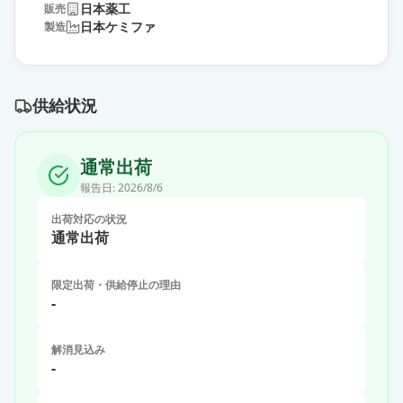
日本薬工
販売
日本ケミファ
製造
供給状況
通常出荷
報告日:
2026/8/6
出荷対応の状況
通常出荷
限定出荷・供給停止の理由
-
解消見込み
-