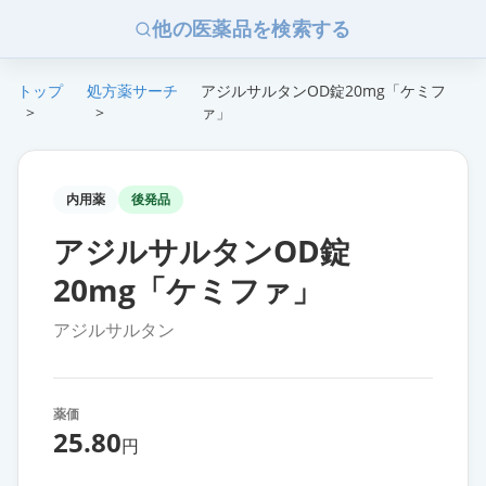
他の医薬品を検索する
トップ
処方薬サーチ
アジルサルタンOD錠20mg「ケミフ
>
>
ァ」
内用薬
後発品
アジルサルタンOD錠
20mg「ケミファ」
アジルサルタン
薬価
25.80
円