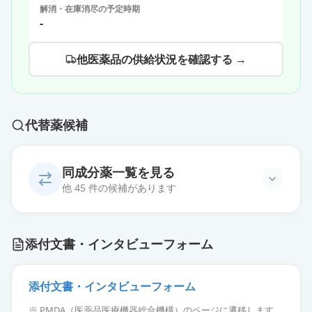
解消・在庫消尽の予定時期
-
他医薬品の供給状況を確認する →
代替薬候補
同成分薬一覧を見る
他 45 件の候補があります
アジルサルタンOD錠20mg「日新」
通常出荷
添付文書・インタビューフォーム
薬価
25.80 円
アジルサルタン錠20mg「サワイ」
添付文書・インタビューフォーム
通常出荷
薬価
25.80 円
※ PMDA（医薬品医療機器総合機構）のページに遷移します。