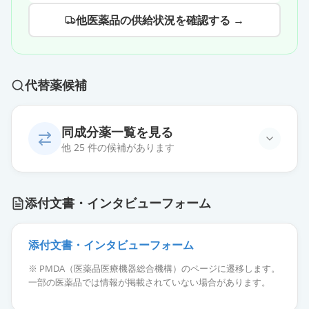
他医薬品の供給状況を確認する →
代替薬候補
同成分薬一覧を見る
他 25 件の候補があります
チスタメット錠400mg
通常出荷
添付文書・インタビューフォーム
薬価
6.30 円
シメチパール錠400
添付文書・インタビューフォーム
通常出荷
薬価
6.30 円
※ PMDA（医薬品医療機器総合機構）のページに遷移します。
一部の医薬品では情報が掲載されていない場合があります。
シメチジン錠400mg「日医工」
通常出荷