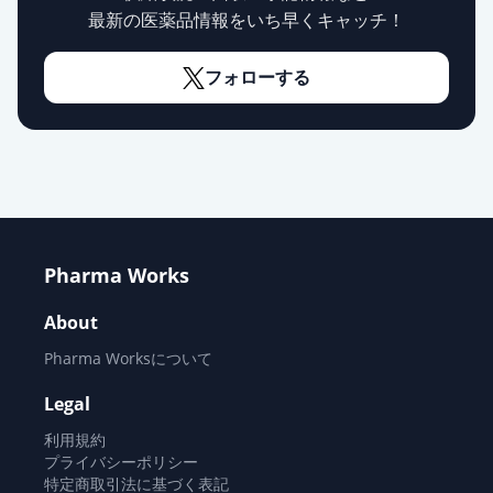
シメチジン錠200mg「サワイ」
供給停止
最新の医薬品情報をいち早くキャッチ！
薬価
6.30 円
フォローする
シメチジン細粒20％「ツルハラ」
供給停止
薬価
6.70 円
シメチジン注射液200mg「SW」
通常出荷
薬価
63 円
シメチジン注200mg「NP」
通常出荷
Pharma Works
薬価
72 円
About
タガメット注射液200mg
通常出荷
Pharma Worksについて
薬価
78 円
Legal
利用規約
プライバシーポリシー
特定商取引法に基づく表記