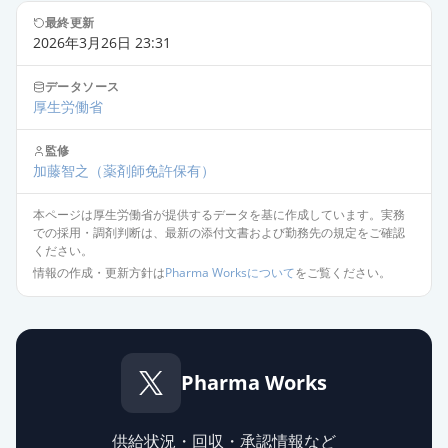
通常出荷
薬価
6.30 円
最終更新
2026年3月26日 23:31
シメチジン錠200mg「JG」
通常出荷
データソース
薬価
6.30 円
厚生労働省
シメチジン錠200mg「クニヒロ」
監修
限定出荷
加藤智之
薬価
6.30 円
（薬剤師免許保有）
本ページは厚生労働省が提供するデータを基に作成しています。実務
タガメット錠200mg
での採用・調剤判断は、最新の添付文書および勤務先の規定をご確認
限定出荷
薬価
7.60 円
ください。
情報の作成・更新方針は
Pharma Worksについて
をご覧ください。
カイロック細粒40％
限定出荷
薬価
8.50 円
シメチジン錠200mg「ツルハラ」
Pharma Works
供給停止
薬価
6.30 円
供給状況・回収・承認情報など