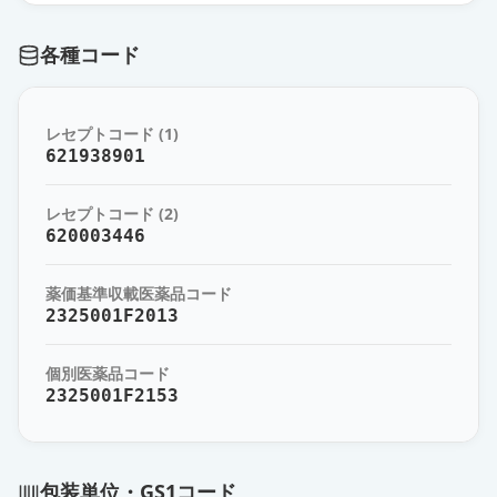
薬価
6.30 円
各種コード
シメチジン錠400mg「YD」
通常出荷
薬価
6.30 円
レセプトコード (1)
シメチジン錠400mg「NP」
621938901
通常出荷
薬価
6.30 円
レセプトコード (2)
シメチジン錠400mg「TCK」
620003446
通常出荷
薬価
6.30 円
薬価基準収載医薬品コード
シメチジン錠400mg「クニヒロ」
2325001F2013
限定出荷
薬価
6.30 円
個別医薬品コード
2325001F2153
シメチジン錠400mg「ツルハラ」
供給停止
薬価
6.30 円
シメチジン錠400mg「サワイ」
包装単位・GS1コード
供給停止