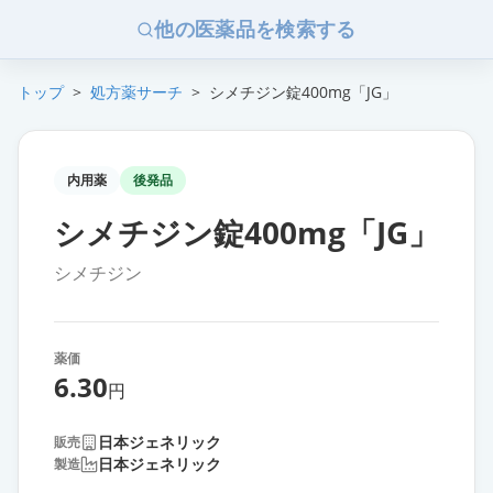
他の医薬品を検索する
トップ
>
処方薬サーチ
>
シメチジン錠400mg「JG」
内用薬
後発品
シメチジン錠400mg「JG」
シメチジン
薬価
6.30
円
日本ジェネリック
販売
日本ジェネリック
製造