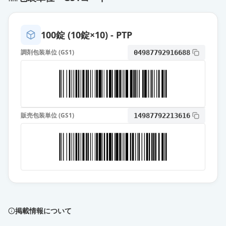
薬価
6.30 円
シメチジン錠200mg「TCK」
100錠 (10錠×10) - PTP
通常出荷
薬価
6.30 円
調剤包装単位 (GS1)
04987792916688
チーカプト錠200mg
通常出荷
薬価
6.30 円
シメチジン錠200mg「NP」
通常出荷
販売包装単位 (GS1)
14987792213616
薬価
6.30 円
シメチパール錠200
通常出荷
薬価
6.30 円
シメチジン錠200mg「YD」
通常出荷
薬価
6.30 円
掲載情報について
シメチジン錠200mg「日医工」