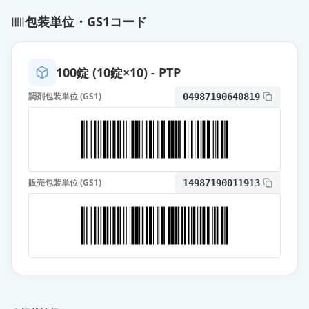
シメチジン錠400mg「サワイ」
包装単位・GS1コード
供給停止
薬価
6.30 円
シメチジン錠200mg「TCK」
100錠 (10錠×10) - PTP
通常出荷
薬価
6.30 円
調剤包装単位 (GS1)
04987190640819
チーカプト錠200mg
通常出荷
薬価
6.30 円
シメチジン錠200mg「NP」
通常出荷
販売包装単位 (GS1)
14987190011913
薬価
6.30 円
シメチパール錠200
通常出荷
薬価
6.30 円
シメチジン錠200mg「YD」
通常出荷
薬価
6.30 円