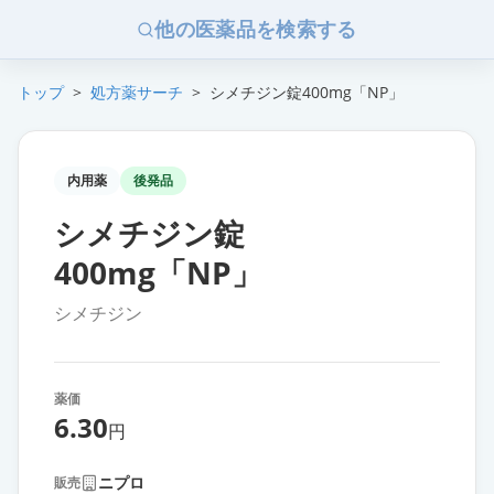
他の医薬品を検索する
トップ
>
処方薬サーチ
>
シメチジン錠400mg「NP」
内用薬
後発品
シメチジン錠
400mg「NP」
シメチジン
薬価
6.30
円
ニプロ
販売