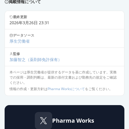
掲載情報について
シメチジン錠200mg「日医工」
通常出荷
薬価
6.30 円
最終更新
2026年3月26日 23:31
シメチジン錠200mg「JG」
通常出荷
データソース
薬価
6.30 円
厚生労働省
シメチジン錠200mg「クニヒロ」
監修
限定出荷
加藤智之
薬価
6.30 円
（薬剤師免許保有）
本ページは厚生労働省が提供するデータを基に作成しています。実務
タガメット錠200mg
での採用・調剤判断は、最新の添付文書および勤務先の規定をご確認
限定出荷
薬価
7.60 円
ください。
情報の作成・更新方針は
Pharma Worksについて
をご覧ください。
カイロック細粒40％
限定出荷
薬価
8.50 円
シメチジン錠200mg「ツルハラ」
Pharma Works
供給停止
薬価
6.30 円