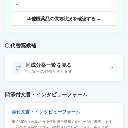
-
他医薬品の供給状況を確認する →
代替薬候補
同成分薬一覧を見る
他 25 件の候補があります
チスタメット錠400mg
通常出荷
添付文書・インタビューフォーム
薬価
6.30 円
シメチパール錠400
添付文書・インタビューフォーム
通常出荷
薬価
6.30 円
※ PMDA（医薬品医療機器総合機構）のページに遷移します。
一部の医薬品では情報が掲載されていない場合があります。