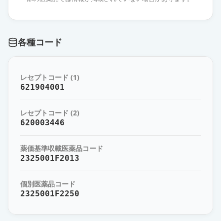
シメチジン錠400mg「JG」
通常出荷
薬価
6.30 円
各種コード
シメチジン錠400mg「日医工」
通常出荷
薬価
6.30 円
レセプトコード (1)
シメチジン錠400mg「YD」
621904001
通常出荷
薬価
6.30 円
レセプトコード (2)
シメチジン錠400mg「TCK」
620003446
通常出荷
薬価
6.30 円
薬価基準収載医薬品コード
シメチジン錠400mg「クニヒロ」
2325001F2013
限定出荷
薬価
6.30 円
個別医薬品コード
2325001F2250
シメチジン錠400mg「ツルハラ」
供給停止
薬価
6.30 円