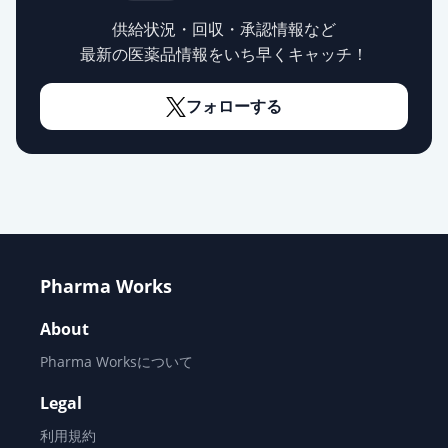
供給状況・回収・承認情報など
シメチジン錠200mg「サワイ」
供給停止
最新の医薬品情報をいち早くキャッチ！
薬価
6.30 円
フォローする
シメチジン細粒20％「ツルハラ」
供給停止
薬価
6.70 円
シメチジン注射液200mg「SW」
通常出荷
薬価
63 円
シメチジン注200mg「NP」
通常出荷
Pharma Works
薬価
72 円
About
タガメット注射液200mg
通常出荷
Pharma Worksについて
薬価
78 円
Legal
利用規約