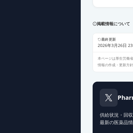
掲載情報について
最終更新
2026年3月26日 23
本ページは厚生労働
情報の作成・更新方
Phar
供給状況・回収
最新の医薬品情