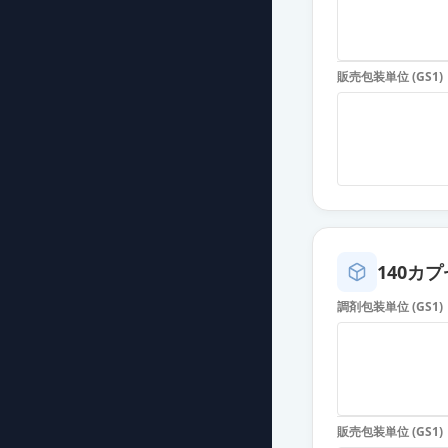
エソメプラゾー
薬価
33.70 円
販売包装単位 (GS1)
エソメプラゾー
薬価
33.70 円
エソメプラゾー
薬価
33.70 円
エソメプラゾール
薬価
33.70 円
140カプセ
調剤包装単位 (GS1)
エソメプラゾー
薬価
33.70 円
エソメプラゾー
薬価
33.70 円
販売包装単位 (GS1)