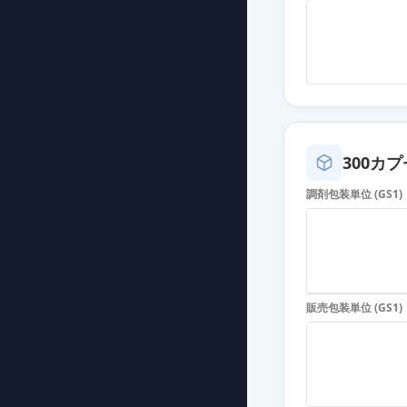
エソメプラゾー
薬価
33.70 円
エソメプラゾー
薬価
33.70 円
ネキシウムカプ
300カプ
薬価
48.20 円
調剤包装単位 (GS1)
ネキシウム懸濁
薬価
70.40 円
販売包装単位 (GS1)