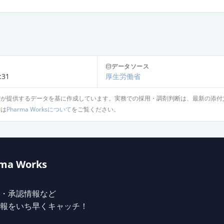
データソース
:31
厚生労働省
省が提供するデータを基に作成しています。実務での採用・調剤判断は、最新の添付
針は
Pharma Worksについて
をご覧ください。
ma Works
・承認情報など
報をいち早くキャッチ！