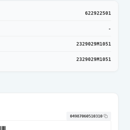
通常出荷
622922501
通常出荷
-
2329029M1051
通常出荷
2329029M1051
通常出荷
通常出荷
通常出荷
04987060510310