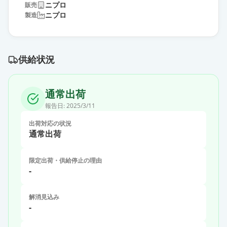
ニプロ
販売
ニプロ
製造
供給状況
通常出荷
報告日:
2025/3/11
出荷対応の状況
通常出荷
限定出荷・供給停止の理由
-
解消見込み
-