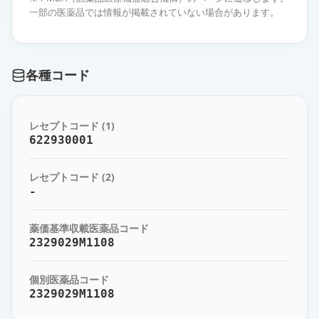
10mg「トーワ」
通常出荷
一部の医薬品では情報が掲載されていない場合があります。
薬価
19.40 円
エソメプラゾールカプセル
各種コード
10mg「DSEP」
通常出荷
薬価
19.40 円
レセプトコード (1)
エソメプラゾールカプセル
622930001
10mg「杏林」
通常出荷
薬価
19.40 円
レセプトコード (2)
-
エソメプラゾールカプセル
10mg「ケミファ」
通常出荷
薬価基準収載医薬品コード
薬価
19.40 円
2329029M1108
エソメプラゾールカプセル
個別医薬品コード
10mg「YD」
通常出荷
2329029M1108
薬価
19.40 円