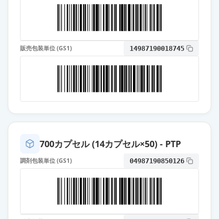
20mg「日新」
通常出荷
薬価
33.70 円
エソメプラゾールカプセル
販売包装単位 (GS1)
20mg「杏林」
14987190018745
通常出荷
薬価
33.70 円
ネキシウムカプセル20mg
通常出荷
薬価
48.20 円
ネキシウム懸濁用顆粒分包20mg
通常出荷
薬価
70.40 円
700カプセル (14カプセル×50) - PTP
調剤包装単位 (GS1)
04987190850126