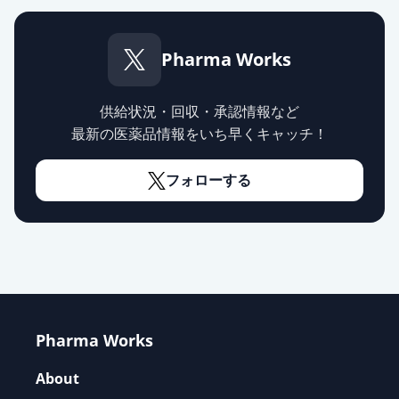
Pharma Works
供給状況・回収・承認情報など
最新の医薬品情報をいち早くキャッチ！
フォローする
Pharma Works
About