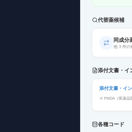
代替薬候補
同成分
他 3 件
イグラチモド錠
添付文書・イ
薬価
32.20 円
イグラチモド錠
添付文書・イ
薬価
32.20 円
※ PMDA（医
ケアラム錠25m
薬価
73.70 円
各種コード