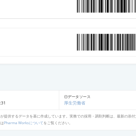
データソース
:31
厚生労働省
省が提供するデータを基に作成しています。実務での採用・調剤判断は、最新の添付
針は
Pharma Worksについて
をご覧ください。