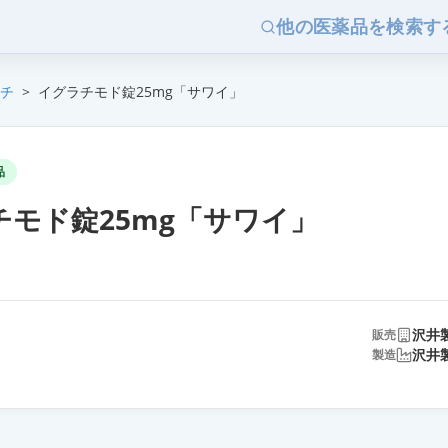
他の医薬品を検索す
チ
>
イグラチモド錠25mg「サワイ」
品
チモド錠25mg「サワイ」
沢井
販売
沢井
製造