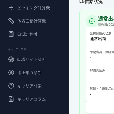
供給状況
ピッキング計算機
通常出
体表面積計算機
報告日:
202
CrCl計算機
出荷対応の状況
通常出荷
キャリア・学習
限定出荷・供給
-
転職サイト診断
解消見込み
適正年収診断
-
キャリア相談
解消・在庫消尽
-
キャリアコラム