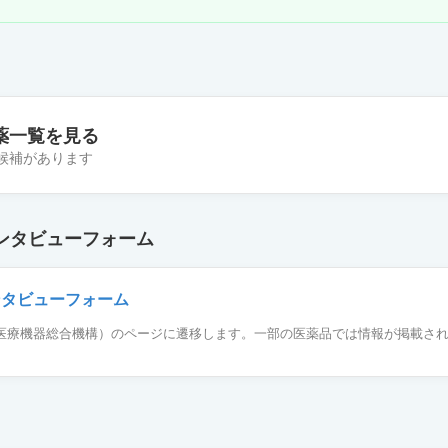
薬一覧を見る
の候補があります
25mg「あゆみ」
ンタビューフォーム
25mg「ケミファ」
ンタビューフォーム
薬品医療機器総合機構）のページに遷移します。一部の医薬品では情報が掲載さ
g