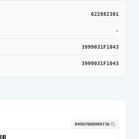
622882301
-
3999031F1043
3999031F1043
04987080909736