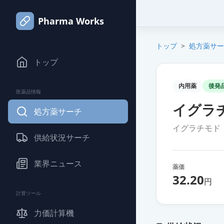
Pharma Works
トップ
>
処方薬サー
トップ
内用薬
後発
医薬品情報
イグラ
処方薬サーチ
イグラチモド
供給状況サーチ
業界ニュース
薬価
32.20
円
計算ツール
力価計算機