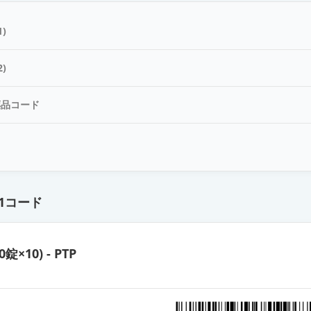
)
)
薬品コード
ド
1コード
0錠×10) - PTP