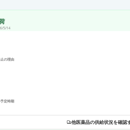
荷
6/5/14
停止の理由
の予定時期
他医薬品の供給状況を確認す