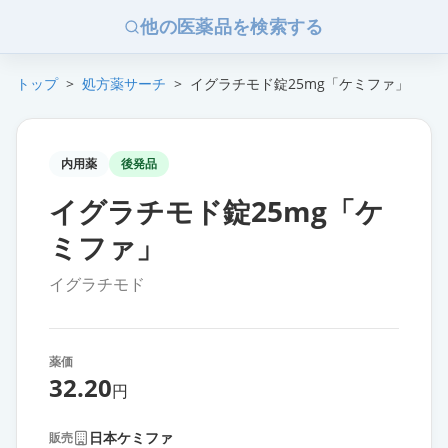
他の医薬品を検索する
トップ
>
処方薬サーチ
>
イグラチモド錠25mg「ケミファ」
内用薬
後発品
イグラチモド錠25mg「ケ
ミファ」
イグラチモド
薬価
32.20
円
日本ケミファ
販売