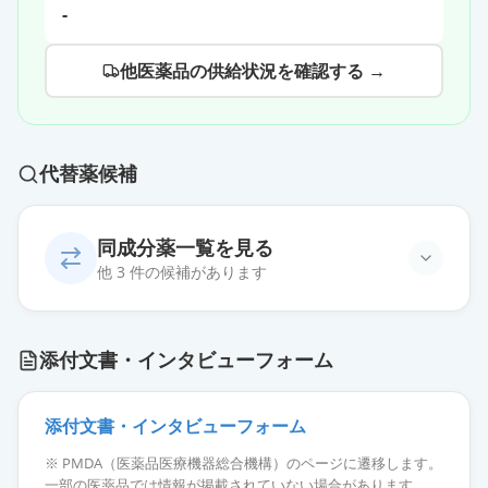
-
他医薬品の供給状況を確認する →
代替薬候補
同成分薬一覧を見る
他 3 件の候補があります
イグラチモド錠25mg「あゆみ」
通常出荷
添付文書・インタビューフォーム
薬価
32.20 円
イグラチモド錠25mg「サワイ」
添付文書・インタビューフォーム
通常出荷
薬価
32.20 円
※ PMDA（医薬品医療機器総合機構）のページに遷移します。
一部の医薬品では情報が掲載されていない場合があります。