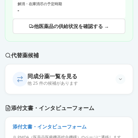
解消・在庫消尽の予定時期
-
他医薬品の供給状況を確認する →
代替薬候補
同成分薬一覧を見る
他 25 件の候補があります
ソリフェナシンコハク酸塩錠
添付文書・インタビューフォーム
2.5mg「日医工」
通常出荷
薬価
17.30 円
添付文書・インタビューフォーム
ソリフェナシンコハク酸塩OD錠
※ PMDA（医薬品医療機器総合機構）のページに遷移します。