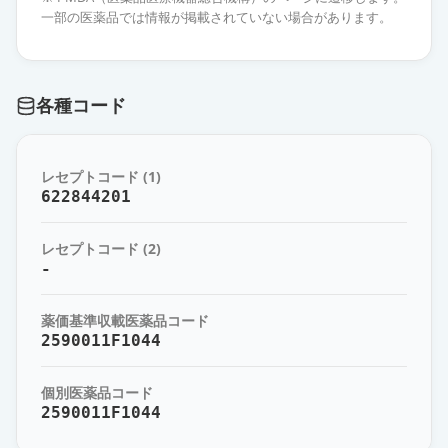
2.5mg「JG」
通常出荷
一部の医薬品では情報が掲載されていない場合があります。
薬価
17.30 円
ソリフェナシンコハク酸塩錠
各種コード
2.5mg「サワイ」
通常出荷
薬価
17.30 円
レセプトコード (1)
ソリフェナシンコハク酸塩OD錠
622844201
2.5mg「日医工」
通常出荷
薬価
17.30 円
レセプトコード (2)
-
ソリフェナシンコハク酸塩錠
2.5mg「ツルハラ」
通常出荷
薬価基準収載医薬品コード
薬価
17.30 円
2590011F1044
ソリフェナシンコハク酸塩OD錠
個別医薬品コード
2.5mg「ニプロ」
通常出荷
2590011F1044
薬価
17.30 円