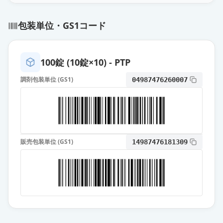
ソリフェナシンコハク酸塩OD錠
包装単位・GS1コード
2.5mg「サワイ」
通常出荷
薬価
17.30 円
100錠 (10錠×10) - PTP
ソリフェナシンコハク酸塩OD錠
2.5mg「トーワ」
通常出荷
調剤包装単位 (GS1)
04987476260007
薬価
17.30 円
ソリフェナシンコハク酸塩錠
2.5mg「TCK」
通常出荷
薬価
17.30 円
販売包装単位 (GS1)
14987476181309
ソリフェナシンコハク酸塩錠
2.5mg「トーワ」
通常出荷
薬価
17.30 円
ベシケア錠2.5mg
通常出荷