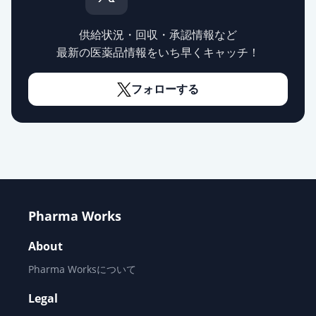
5mg「TCK」
通常出荷
薬価
28.90 円
供給状況・回収・承認情報など
最新の医薬品情報をいち早くキャッチ！
ソリフェナシンコハク酸塩錠
5mg「YD」
通常出荷
薬価
28.90 円
フォローする
ソリフェナシンコハク酸塩錠
5mg「サワイ」
通常出荷
薬価
28.90 円
ソリフェナシンコハク酸塩OD錠
5mg「ニプロ」
通常出荷
Pharma Works
薬価
28.90 円
About
ソリフェナシンコハク酸塩錠
Pharma Worksについて
5mg「日医工」
通常出荷
薬価
28.90 円
Legal