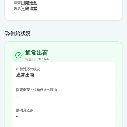
陽進堂
販売
陽進堂
製造
供給状況
通常出荷
報告日:
2023/4/3
出荷対応の状況
通常出荷
限定出荷・供給停止の理由
-
解消見込み
-