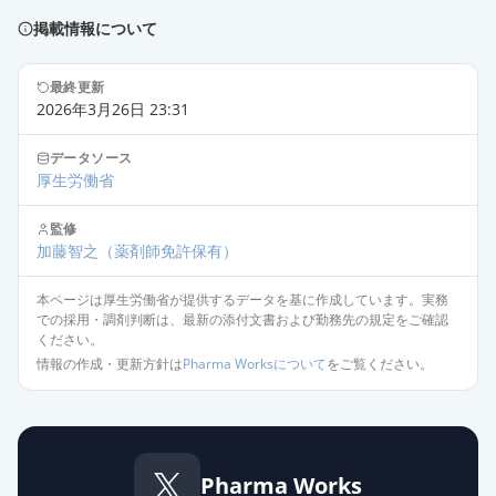
薬価
40.30 円
掲載情報について
ベシケアOD錠2.5mg
通常出荷
薬価
40.30 円
最終更新
2026年3月26日 23:31
ソリフェナシンコハク酸塩OD錠
データソース
5mg「JG」
通常出荷
厚生労働省
薬価
28.90 円
監修
加藤智之
（薬剤師免許保有）
ソリフェナシンコハク酸塩OD錠
5mg「日医工」
通常出荷
本ページは厚生労働省が提供するデータを基に作成しています。実務
薬価
28.90 円
での採用・調剤判断は、最新の添付文書および勤務先の規定をご確認
ください。
ソリフェナシンコハク酸塩OD錠
情報の作成・更新方針は
Pharma Worksについて
をご覧ください。
5mg「サワイ」
通常出荷
薬価
28.90 円
ソリフェナシンコハク酸塩錠
Pharma Works