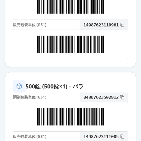
カンデサルタン錠4mg「ニプロ」
通常出荷
薬価
10.80 円
販売包装単位 (GS1)
14987623110961
カンデサルタン錠4mg「ファイザ
ー」
通常出荷
薬価
10.80 円
カンデサルタンOD錠4mg「明治」
通常出荷
薬価
10.80 円
カンデサルタン錠4mg「BMD」
500錠 (500錠×1) - バラ
通常出荷
薬価
10.80 円
調剤包装単位 (GS1)
04987623502912
カンデサルタン錠4mg「モチダ」
通常出荷
薬価
10.80 円
カンデサルタン錠4mg「ZE」
通常出荷
販売包装単位 (GS1)
薬価
10.80 円
14987623111005