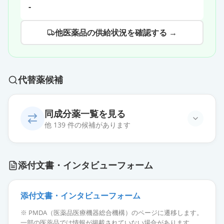
-
他医薬品の供給状況を確認する →
代替薬候補
同成分薬一覧を見る
他 139 件の候補があります
カンデサルタンOD錠4mg「トー
添付文書・インタビューフォーム
ワ」
通常出荷
薬価
10.80 円
添付文書・インタビューフォーム
カンデサルタン錠4mg「FFP」
通常出荷
※ PMDA（医薬品医療機器総合機構）のページに遷移します。
薬価
10.80 円
一部の医薬品では情報が掲載されていない場合があります。