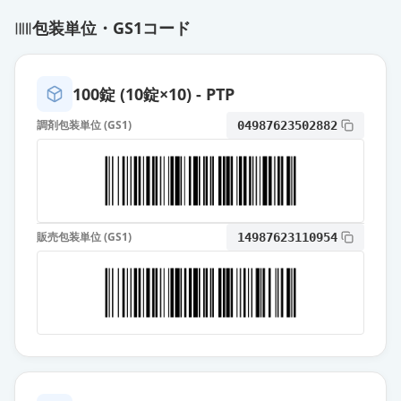
包装単位・GS1コード
カンデサルタン錠4mg「サワイ」
通常出荷
薬価
10.80 円
100錠 (10錠×10) - PTP
カンデサルタン錠4mg「TCK」
通常出荷
調剤包装単位 (GS1)
04987623502882
薬価
10.80 円
カンデサルタン錠4mg「日新」
通常出荷
薬価
10.80 円
販売包装単位 (GS1)
14987623110954
カンデサルタン錠4mg「テバ」
通常出荷
薬価
10.80 円
カンデサルタン錠4mg「DSEP」
通常出荷
薬価
10.80 円
カンデサルタン錠4mg「NIG」
通常出荷