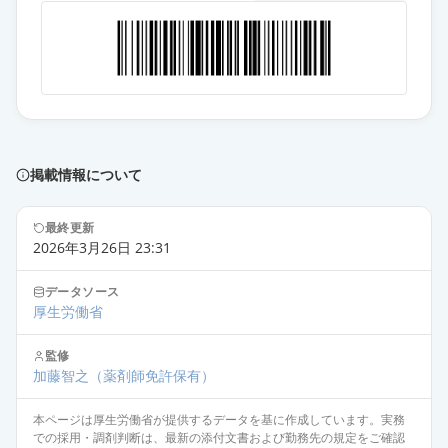
カンデサルタン錠4mg「ケミファ」
通常出荷
薬価
10.80 円
カンデサルタン錠4mg「武田テバ」
通常出荷
薬価
10.80 円
掲載情報について
カンデサルタン錠4mg「三和」
通常出荷
薬価
10.80 円
最終更新
2026年3月26日 23:31
カンデサルタン錠4mg「ゼリア」
通常出荷
薬価
10.80 円
データソース
厚生労働省
カンデサルタン錠4mg「ツルハラ」
監修
通常出荷
薬価
13.70 円
加藤智之
（薬剤師免許保有）
本ページは厚生労働省が提供するデータを基に作成しています。実務
カンデサルタン錠4mg「あすか」
通常出荷
での採用・調剤判断は、最新の添付文書および勤務先の規定をご確認
薬価
13.70 円