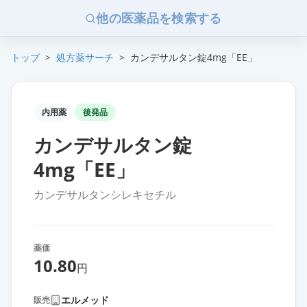
他の医薬品を検索する
トップ
>
処方薬サーチ
>
カンデサルタン錠4mg「EE」
内用薬
後発品
カンデサルタン錠
4mg「EE」
カンデサルタンシレキセチル
薬価
10.80
円
エルメッド
販売