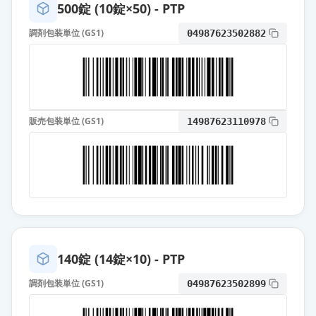
薬価
10.80 円
500錠 (10錠×50) - PTP
調剤包装単位 (GS1)
04987623502882
カンデサルタン錠4mg「YD」
通常出荷
薬価
10.80 円
カンデサルタン錠4mg「サノフィ」
通常出荷
薬価
10.80 円
販売包装単位 (GS1)
14987623110978
カンデサルタン錠4mg「明治」
通常出荷
薬価
10.80 円
カンデサルタンOD錠4mg「サワ
イ」
通常出荷
薬価
10.80 円
140錠 (14錠×10) - PTP
カンデサルタン錠4mg「日医工」
通常出荷
調剤包装単位 (GS1)
04987623502899
薬価
10.80 円