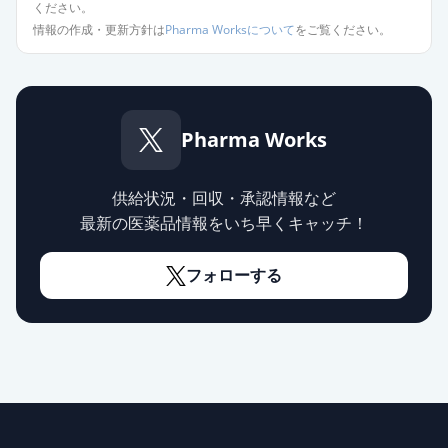
ください。
情報の作成・更新方針は
Pharma Worksについて
をご覧ください。
ブロプレス錠4
通常出荷
薬価
18.10 円
カンデサルタン錠4mg「サンド」
Pharma Works
限定出荷
薬価
10.80 円
供給状況・回収・承認情報など
カンデサルタン錠4mg「トーワ」
限定出荷
最新の医薬品情報をいち早くキャッチ！
薬価
10.80 円
フォローする
カンデサルタン錠4mg「杏林」
供給停止
薬価
10.80 円
カンデサルタン錠8mg「ニプロ」
通常出荷
薬価
10.80 円
カンデサルタン錠2mg「DSEP」
通常出荷