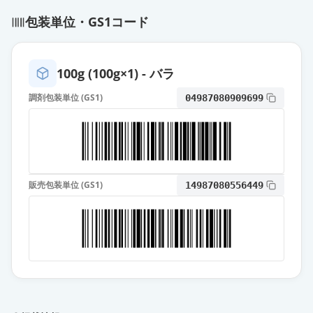
薬価
60.90 円
包装単位・GS1コード
レベチラセタムDS50％「タカタ」
通常出荷
薬価
60.90 円
100g (100g×1) - バラ
イーケプラドライシロップ50％
調剤包装単位 (GS1)
04987080909699
通常出荷
薬価
119.60 円
レベチラセタム錠250mg「JG」
通常出荷
薬価
22.70 円
販売包装単位 (GS1)
14987080556449
レベチラセタム錠250mg「アメル」
通常出荷
薬価
22.70 円
レベチラセタム錠250mg「サワイ」
通常出荷
薬価
22.70 円
レベチラセタム錠250mg「日医工」