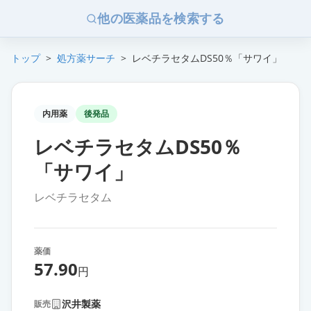
他の医薬品を検索する
トップ
>
処方薬サーチ
>
レベチラセタムDS50％「サワイ」
内用薬
後発品
レベチラセタムDS50％
「サワイ」
レベチラセタム
薬価
57.90
円
沢井製薬
販売