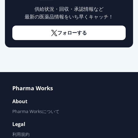
レベチラセタム錠250mg「杏林」
通常出荷
薬価
24.00 円
供給状況・回収・承認情報など
最新の医薬品情報をいち早くキャッチ！
レベチラセタム錠250mg「フェルゼ
ン」
通常出荷
フォローする
薬価
24.20 円
レベチラセタム粒状錠250mg「サワ
イ」
通常出荷
薬価
24.60 円
レベチラセタム錠250mg「日新」
Pharma Works
通常出荷
薬価
24.70 円
About
レベチラセタム錠500mg「サンド」
Pharma Worksについて
通常出荷
薬価
36.80 円
Legal
レベチラセタム錠500mg「明治」
利用規約
通常出荷