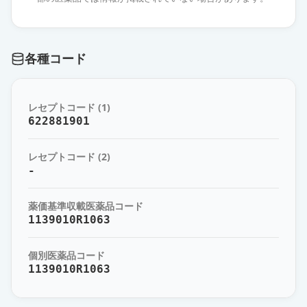
薬価
57.90 円
レベチラセタムドライシロップ50％
各種コード
「日医工」
通常出荷
薬価
57.90 円
レセプトコード (1)
レベチラセタムDS50％「トーワ」
通常出荷
622881901
薬価
57.90 円
レセプトコード (2)
レベチラセタムドライシロップ50％
-
「JG」
通常出荷
薬価
57.90 円
薬価基準収載医薬品コード
1139010R1063
レベチラセタムDS50％「杏林」
通常出荷
薬価
60.90 円
個別医薬品コード
1139010R1063
レベチラセタムドライシロップ50％
「日新」
通常出荷