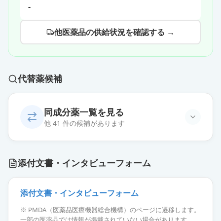
-
他医薬品の供給状況を確認する →
代替薬候補
同成分薬一覧を見る
他 41 件の候補があります
レベチラセタムドライシロップ50％
添付文書・インタビューフォーム
「YD」
通常出荷
薬価
57.90 円
添付文書・インタビューフォーム
レベチラセタムドライシロップ50％
※ PMDA（医薬品医療機器総合機構）のページに遷移します。
「明治」
通常出荷
一部の医薬品では情報が掲載されていない場合があります。