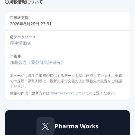
掲載情報について
通常出荷
薬価
22.70 円
最終更新
レベチラセタム錠250mg「トーワ」
2026年3月26日 23:31
通常出荷
薬価
22.70 円
データソース
厚生労働省
レベチラセタム錠250mg「サンド」
通常出荷
薬価
22.70 円
監修
加藤智之
（薬剤師免許保有）
レベチラセタム錠250mg「VTRS」
通常出荷
薬価
22.70 円
本ページは厚生労働省が提供するデータを基に作成しています。実務
での採用・調剤判断は、最新の添付文書および勤務先の規定をご確認
ください。
レベチラセタム錠250mg「明治」
情報の作成・更新方針は
Pharma Worksについて
をご覧ください。
通常出荷
薬価
22.70 円
レベチラセタム錠250mg「タカタ」
通常出荷
薬価
22.70 円
Pharma Works