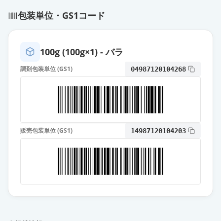
包装単位・GS1コード
レベチラセタムドライシロップ50％
「日新」
通常出荷
薬価
60.90 円
100g (100g×1) - バラ
イーケプラドライシロップ50％
調剤包装単位 (GS1)
04987120104268
通常出荷
薬価
119.60 円
レベチラセタム錠250mg「JG」
通常出荷
薬価
22.70 円
販売包装単位 (GS1)
14987120104203
レベチラセタム錠250mg「アメル」
通常出荷
薬価
22.70 円
レベチラセタム錠250mg「サワイ」
通常出荷
薬価
22.70 円
レベチラセタム錠250mg「日医工」