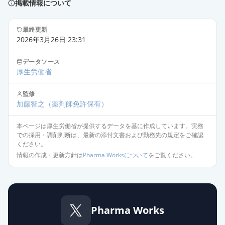
掲載情報について
通常出荷
薬価
22.70 円
最終更新
レベチラセタム錠250mg「トーワ」
2026年3月26日 23:31
通常出荷
薬価
22.70 円
データソース
厚生労働省
レベチラセタム錠250mg「サンド」
通常出荷
薬価
22.70 円
監修
加藤智之
（薬剤師免許保有）
レベチラセタム錠250mg「VTRS」
通常出荷
薬価
22.70 円
本ページは厚生労働省が提供するデータを基に作成しています。実務
での採用・調剤判断は、最新の添付文書および勤務先の規定をご確認
ください。
レベチラセタム錠250mg「明治」
情報の作成・更新方針は
Pharma Worksについて
をご覧ください。
通常出荷
薬価
22.70 円
レベチラセタム錠250mg「タカタ」
通常出荷
薬価
22.70 円
Pharma Works