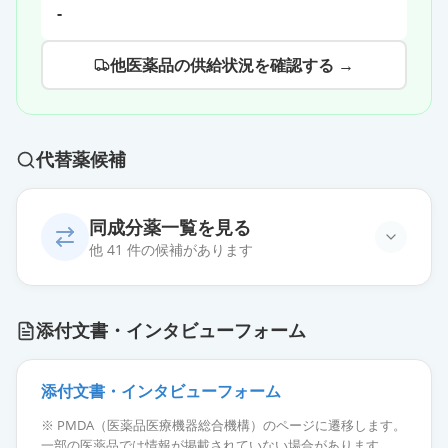
-
他医薬品の供給状況を確認する →
代替薬候補
同成分薬一覧を見る
他 41 件の候補があります
レベチラセタムドライシロップ50％
添付文書・インタビューフォーム
「YD」
通常出荷
薬価
57.90 円
添付文書・インタビューフォーム
レベチラセタムドライシロップ50％
※ PMDA（医薬品医療機器総合機構）のページに遷移します。
「明治」
通常出荷
一部の医薬品では情報が掲載されていない場合があります。