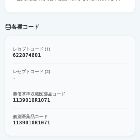
薬価
57.90 円
レベチラセタムドライシロップ50％
各種コード
「日医工」
通常出荷
薬価
57.90 円
レセプトコード (1)
レベチラセタムDS50％「サワイ」
通常出荷
622874601
薬価
57.90 円
レセプトコード (2)
レベチラセタムDS50％「トーワ」
-
通常出荷
薬価
57.90 円
薬価基準収載医薬品コード
レベチラセタムドライシロップ50％
1139010R1071
「JG」
通常出荷
薬価
57.90 円
個別医薬品コード
1139010R1071
レベチラセタムDS50％「杏林」
通常出荷
薬価
60.90 円