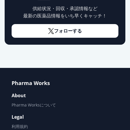
レベチラセタム錠250mg「杏林」
通常出荷
薬価
24.00 円
供給状況・回収・承認情報など
最新の医薬品情報をいち早くキャッチ！
レベチラセタム錠250mg「フェルゼ
ン」
通常出荷
フォローする
薬価
24.20 円
レベチラセタム粒状錠250mg「サワ
イ」
通常出荷
薬価
24.60 円
レベチラセタム錠250mg「日新」
Pharma Works
通常出荷
薬価
24.70 円
About
レベチラセタム錠500mg「サンド」
Pharma Worksについて
通常出荷
薬価
36.80 円
Legal
レベチラセタム錠500mg「明治」
利用規約
通常出荷