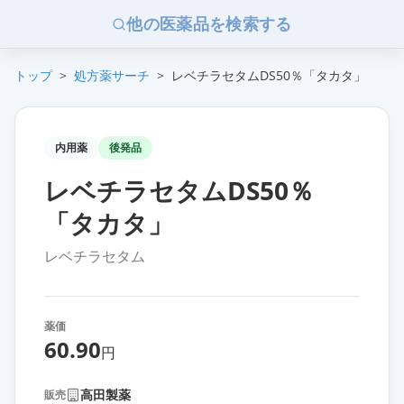
他の医薬品を検索する
トップ
>
処方薬サーチ
>
レベチラセタムDS50％「タカタ」
内用薬
後発品
レベチラセタムDS50％
「タカタ」
レベチラセタム
薬価
60.90
円
高田製薬
販売