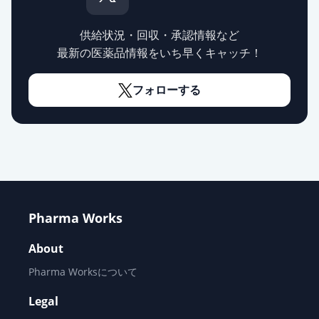
薬価
10.80 円
供給状況・回収・承認情報など
オロパタジン塩酸塩錠
最新の医薬品情報をいち早くキャッチ！
2.5mg「NSKK」
通常出荷
薬価
10.80 円
フォローする
オロパタジン塩酸塩錠2.5mg「トー
ワ」
通常出荷
薬価
10.80 円
オロパタジン塩酸塩錠
2.5mg「YD」
通常出荷
薬価
10.80 円
Pharma Works
About
オロパタジン塩酸塩OD錠
2.5mg「明治」
通常出荷
Pharma Worksについて
薬価
10.80 円
Legal