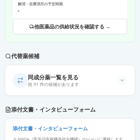
解消・在庫消尽の予定時期
-
他医薬品の供給状況を確認する →
代替薬候補
同成分薬一覧を見る
他 91 件の候補があります
オロパタジン塩酸塩錠2.5mg「EE」
通常出荷
添付文書・インタビューフォーム
薬価
10.80 円
オロパタジン塩酸塩OD錠
添付文書・インタビューフォーム
2.5mg「ファイザー」
通常出荷
※ PMDA（医薬品医療機器総合機構）のページに遷移します。