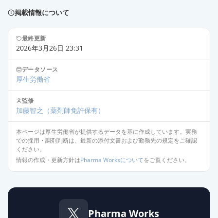
掲載情報について
オロパタジン塩酸塩錠2.5mg「杏
林」
通常出荷
薬価
10.80 円
最終更新
2026年3月26日 23:31
オロパタジン塩酸塩OD錠
データソース
2.5mg「NIG」
通常出荷
厚生労働省
薬価
10.80 円
監修
加藤智之
（薬剤師免許保有）
オロパタジン塩酸塩錠2.5mg「クニ
ヒロ」
通常出荷
本ページは厚生労働省が提供するデータを基に作成しています。実務
薬価
10.80 円
での採用・調剤判断は、最新の添付文書および勤務先の規定をご確認
ください。
オロパタジン塩酸塩錠2.5mg「JG」
情報の作成・更新方針は
Pharma Worksについて
をご覧ください。
通常出荷
薬価
10.80 円
オロパタジン塩酸塩OD錠
2.5mg「フェルゼン」
通常出荷
Pharma Works