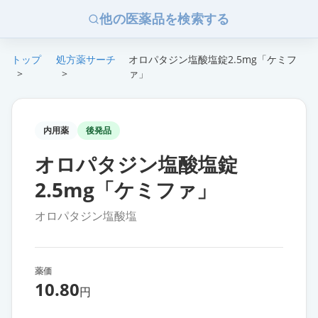
他の医薬品を検索する
トップ
処方薬サーチ
オロパタジン塩酸塩錠2.5mg「ケミフ
>
>
ァ」
内用薬
後発品
オロパタジン塩酸塩錠
2.5mg「ケミファ」
オロパタジン塩酸塩
薬価
10.80
円