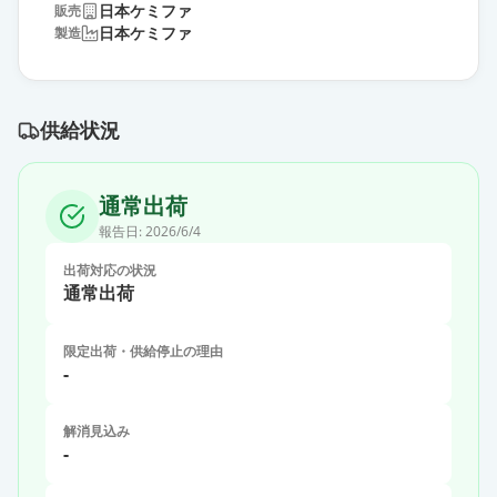
日本ケミファ
販売
日本ケミファ
製造
供給状況
通常出荷
報告日:
2026/6/4
出荷対応の状況
通常出荷
限定出荷・供給停止の理由
-
解消見込み
-