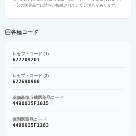
薬価
10.80 円
一部の医薬品では情報が掲載されていない場合があります。
オロパタジン塩酸塩錠2.5mg「ZE」
通常出荷
薬価
10.80 円
各種コード
オロパタジン塩酸塩OD錠
2.5mg「AA」
通常出荷
レセプトコード (1)
薬価
10.80 円
622209201
オロパタジン塩酸塩錠2.5mg「フェ
レセプトコード (2)
ルゼン」
通常出荷
622690900
薬価
10.80 円
薬価基準収載医薬品コード
オロパタジン塩酸塩錠
4490025F1015
2.5mg「VTRS」
通常出荷
薬価
10.80 円
個別医薬品コード
4490025F1163
オロパタジン塩酸塩錠2.5mg「明