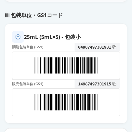
オロパタジン点眼液0.1％「トー
包装単位・GS1コード
ワ」
通常出荷
薬価
31.40 円
25mL (5mL×5) - 包装小
オロパタジン点眼液0.1％「わかも
と」
通常出荷
調剤包装単位 (GS1)
04987497301901
薬価
31.40 円
オロパタジン点眼液0.1％「タカ
タ」
通常出荷
薬価
44.60 円
販売包装単位 (GS1)
14987497301915
パタノール点眼液0.1％
通常出荷
薬価
74.10 円
オロパタジン点眼液0.1％「サワ
イ」
限定出荷