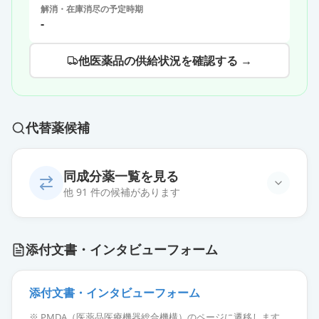
解消・在庫消尽の予定時期
-
他医薬品の供給状況を確認する →
代替薬候補
同成分薬一覧を見る
他 91 件の候補があります
オロパタジン点眼液0.1％「三和」
通常出荷
添付文書・インタビューフォーム
薬価
31.40 円
オロパタジン点眼液0.1％「サン
添付文書・インタビューフォーム
ド」
通常出荷
※ PMDA（医薬品医療機器総合機構）のページに遷移します。