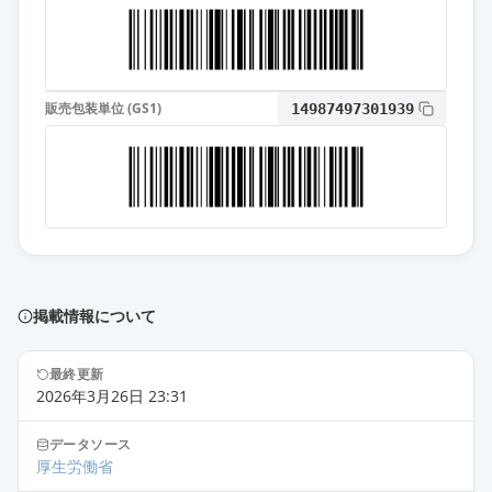
イト」
通常出荷
薬価
10.80 円
オロパタジン塩酸塩OD錠5mg「テ
販売包装単位 (GS1)
14987497301939
バ」
通常出荷
薬価
10.80 円
オロパタジン塩酸塩錠2.5mg「ZE」
通常出荷
薬価
10.80 円
オロパタジン塩酸塩OD錠
2.5mg「AA」
通常出荷
掲載情報について
薬価
10.80 円
最終更新
オロパタジン塩酸塩錠5mg「ダイ
2026年3月26日 23:31
ト」
通常出荷
薬価
10.80 円
データソース
厚生労働省