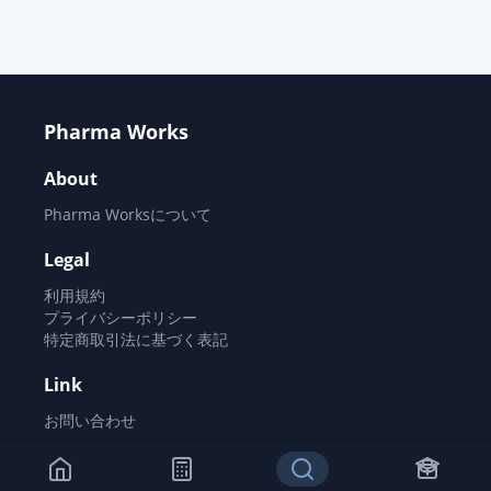
オロパタジン塩酸塩錠2.5mg「明
治」
通常出荷
薬価
10.80 円
Pharma Works
オロパタジン塩酸塩OD錠5mg「日
医工」
通常出荷
About
薬価
10.80 円
Pharma Worksについて
オロパタジン塩酸塩OD錠
Legal
5mg「VTRS」
通常出荷
利用規約
薬価
10.80 円
プライバシーポリシー
特定商取引法に基づく表記
オロパタジン塩酸塩錠2.5mg「ファ
Link
イザー」
通常出荷
薬価
10.80 円
お問い合わせ
オロパタジン塩酸塩OD錠5mg「明
©
2026
Pharma Works All rights reserved.