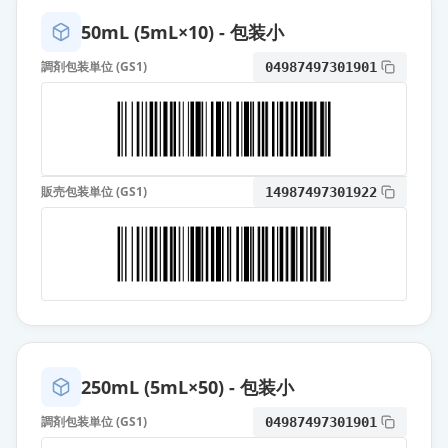
薬価
31.40 円
50mL (5mL×10) - 包装小
オロパタジン塩酸塩錠2.5mg「EE」
調剤包装単位 (GS1)
04987497301901
通常出荷
薬価
10.80 円
オロパタジン塩酸塩OD錠
5mg「NIG」
通常出荷
薬価
10.80 円
販売包装単位 (GS1)
14987497301922
オロパタジン塩酸塩OD錠5mg「杏
林」
通常出荷
薬価
10.80 円
オロパタジン塩酸塩OD錠
2.5mg「ファイザー」
通常出荷
薬価
10.80 円
250mL (5mL×50) - 包装小
調剤包装単位 (GS1)
04987497301901
オロパタジン塩酸塩OD錠5mg「ダ