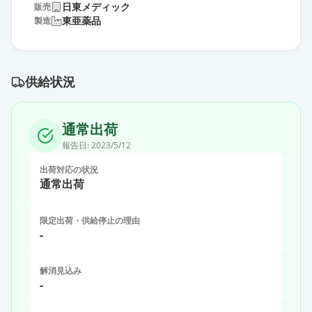
日東メディック
販売
東亜薬品
製造
供給状況
通常出荷
報告日:
2023/5/12
出荷対応の状況
通常出荷
限定出荷・供給停止の理由
-
解消見込み
-