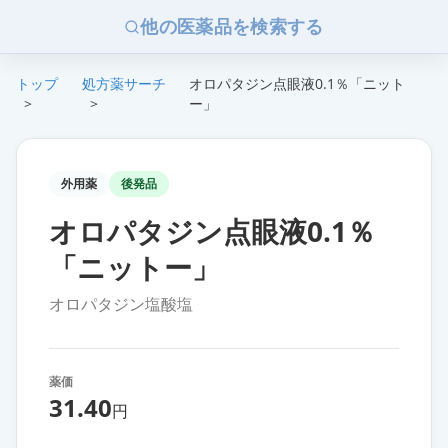
他の医薬品を検索する
トップ
処方薬サーチ
オロパタジン点眼液0.1％「ニット
>
>
ー」
外用薬
後発品
オロパタジン点眼液0.1％
「ニットー」
オロパタジン塩酸塩
薬価
31.40
円