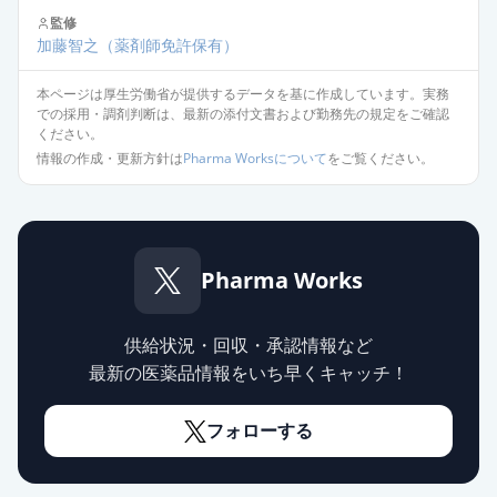
オロパタジン塩酸塩錠2.5mg「フェ
監修
ルゼン」
通常出荷
加藤智之
（薬剤師免許保有）
薬価
10.80 円
本ページは厚生労働省が提供するデータを基に作成しています。実務
での採用・調剤判断は、最新の添付文書および勤務先の規定をご確認
オロパタジン塩酸塩錠5mg「ZE」
通常出荷
ください。
薬価
10.80 円
情報の作成・更新方針は
Pharma Worksについて
をご覧ください。
オロパタジン塩酸塩錠
2.5mg「VTRS」
通常出荷
薬価
10.80 円
Pharma Works
オロパタジン塩酸塩OD錠5mg「ケ
ミファ」
通常出荷
供給状況・回収・承認情報など
薬価
10.80 円
最新の医薬品情報をいち早くキャッチ！
オロパタジン塩酸塩錠5mg「クニヒ
フォローする
ロ」
通常出荷
薬価
10.80 円