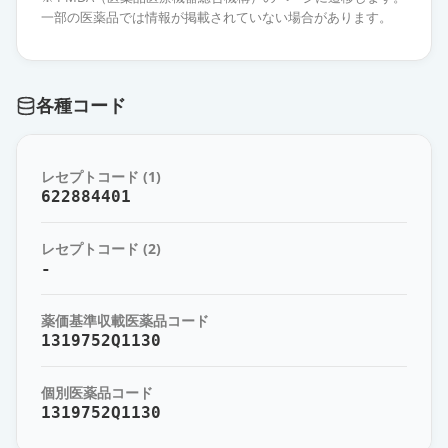
薬価
31.40 円
一部の医薬品では情報が掲載されていない場合があります。
オロパタジン点眼液0.1％「日新」
通常出荷
薬価
31.40 円
各種コード
オロパタジン点眼液0.1％「ニッテ
ン」
通常出荷
レセプトコード (1)
薬価
31.40 円
622884401
オロパタジン点眼液0.1％「TS」
通常出荷
レセプトコード (2)
薬価
31.40 円
-
オロパタジン点眼液0.1％「杏林」
薬価基準収載医薬品コード
通常出荷
薬価
31.40 円
1319752Q1130
オロパタジン点眼液0.1％「センジ
個別医薬品コード
ュ」
通常出荷
1319752Q1130
薬価
31.40 円