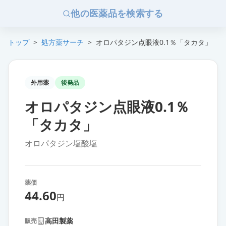
他の医薬品を検索する
トップ
>
処方薬サーチ
>
オロパタジン点眼液0.1％「タカタ」
外用薬
後発品
オロパタジン点眼液0.1％
「タカタ」
オロパタジン塩酸塩
薬価
44.60
円
高田製薬
販売