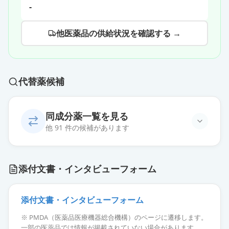
-
他医薬品の供給状況を確認する →
代替薬候補
同成分薬一覧を見る
他 91 件の候補があります
オロパタジン点眼液0.1％「三和」
通常出荷
添付文書・インタビューフォーム
薬価
31.40 円
オロパタジン点眼液0.1％「サン
添付文書・インタビューフォーム
ド」
通常出荷
※ PMDA（医薬品医療機器総合機構）のページに遷移します。
薬価
31.40 円
一部の医薬品では情報が掲載されていない場合があります。