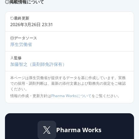
掲載情報について
オロパタジン塩酸塩錠2.5mg「EE」
通常出荷
最終更新
薬価
10.80 円
2026年3月26日 23:31
オロパタジン塩酸塩OD錠
データソース
5mg「NIG」
通常出荷
厚生労働省
薬価
10.80 円
監修
加藤智之
（薬剤師免許保有）
オロパタジン塩酸塩OD錠5mg「杏
林」
通常出荷
本ページは厚生労働省が提供するデータを基に作成しています。実務
薬価
10.80 円
での採用・調剤判断は、最新の添付文書および勤務先の規定をご確認
ください。
情報の作成・更新方針は
Pharma Worksについて
をご覧ください。
オロパタジン塩酸塩OD錠
2.5mg「ファイザー」
通常出荷
薬価
10.80 円
オロパタジン塩酸塩OD錠5mg「ダ
Pharma Works
イト」
通常出荷