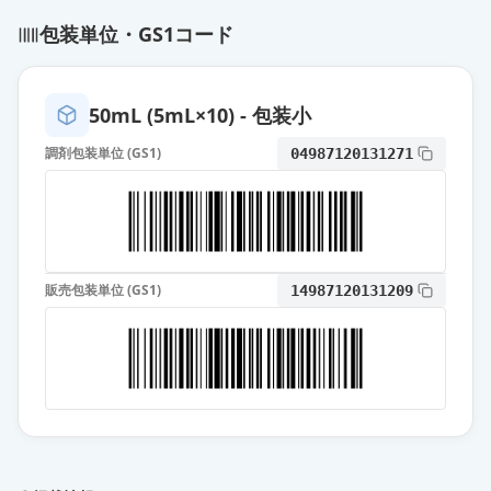
オロパタジン点眼液0.1％「ニット
包装単位・GS1コード
ー」
通常出荷
薬価
31.40 円
50mL (5mL×10) - 包装小
オロパタジン点眼液0.1％「トー
ワ」
通常出荷
調剤包装単位 (GS1)
04987120131271
薬価
31.40 円
オロパタジン点眼液0.1％「わかも
と」
通常出荷
薬価
31.40 円
販売包装単位 (GS1)
14987120131209
パタノール点眼液0.1％
通常出荷
薬価
74.10 円
オロパタジン点眼液0.1％「サワ
イ」
限定出荷
薬価
31.40 円