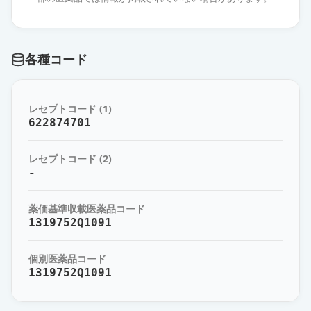
オロパタジン点眼液0.1％「日新」
通常出荷
薬価
31.40 円
各種コード
オロパタジン点眼液0.1％「ニッテ
ン」
通常出荷
レセプトコード (1)
薬価
31.40 円
622874701
オロパタジン点眼液0.1％「TS」
通常出荷
レセプトコード (2)
薬価
31.40 円
-
オロパタジン点眼液0.1％「杏林」
薬価基準収載医薬品コード
通常出荷
薬価
31.40 円
1319752Q1091
オロパタジン点眼液0.1％「センジ
個別医薬品コード
ュ」
通常出荷
1319752Q1091
薬価
31.40 円