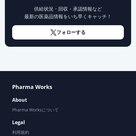
薬価
10.80 円
供給状況・回収・承認情報など
最新の医薬品情報をいち早くキャッチ！
オロパタジン塩酸塩OD錠5mg「テ
バ」
通常出荷
フォローする
薬価
10.80 円
オロパタジン塩酸塩錠2.5mg「ZE」
通常出荷
薬価
10.80 円
オロパタジン塩酸塩OD錠
2.5mg「AA」
通常出荷
Pharma Works
薬価
10.80 円
About
オロパタジン塩酸塩錠5mg「ダイ
ト」
Pharma Worksについて
通常出荷
薬価
10.80 円
Legal
利用規約
オロパタジン塩酸塩錠2.5mg「フェ