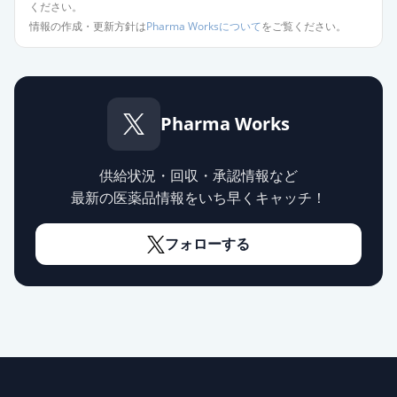
限定出荷
ください。
薬価
13.10 円
情報の作成・更新方針は
Pharma Worksについて
をご覧ください。
カンデサルタン錠12mg「杏林」
供給停止
薬価
13.10 円
Pharma Works
カンデサルタンOD錠12mg「トー
ワ」
供給停止
薬価
28.40 円
供給状況・回収・承認情報など
最新の医薬品情報をいち早くキャッチ！
カンデサルタン錠8mg「ニプロ」
通常出荷
薬価
10.80 円
フォローする
カンデサルタン錠2mg「DSEP」
通常出荷
薬価
10.80 円
カンデサルタン錠2mg「ケミファ」
通常出荷
薬価
10.80 円