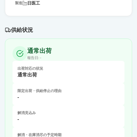
日医工
製造
供給状況
通常出荷
報告日:
-
出荷対応の状況
通常出荷
限定出荷・供給停止の理由
-
解消見込み
-
解消・在庫消尽の予定時期