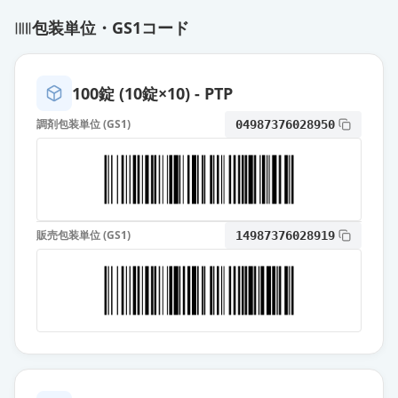
薬価
13.10 円
包装単位・GS1コード
カンデサルタン錠12mg「三和」
通常出荷
薬価
13.10 円
100錠 (10錠×10) - PTP
調剤包装単位 (GS1)
04987376028950
カンデサルタン錠12mg「TCK」
通常出荷
薬価
13.10 円
カンデサルタン錠12mg「武田テ
バ」
通常出荷
販売包装単位 (GS1)
14987376028919
薬価
13.10 円
カンデサルタン錠12mg「EE」
通常出荷
薬価
13.10 円
カンデサルタン錠12mg「タナベ」
通常出荷
薬価
13.10 円