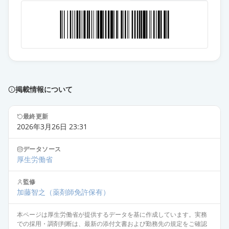
カンデサルタン錠12mg「ケミフ
ァ」
通常出荷
薬価
28.40 円
カンデサルタン錠12mg「あすか」
通常出荷
薬価
28.40 円
掲載情報について
カンデサルタン錠12mg「DSEP」
通常出荷
薬価
28.40 円
最終更新
2026年3月26日 23:31
カンデサルタンOD錠12mg「サワ
イ」
通常出荷
データソース
薬価
28.40 円
厚生労働省
監修
ブロプレス錠12
通常出荷
加藤智之
（薬剤師免許保有）
薬価
31.90 円
本ページは厚生労働省が提供するデータを基に作成しています。実務
カンデサルタン錠12mg「サンド」
での採用・調剤判断は、最新の添付文書および勤務先の規定をご確認