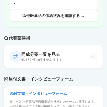
-
他医薬品の供給状況を確認する →
代替薬候補
同成分薬一覧を見る
他 139 件の候補があります
カンデサルタン錠12mg「JG」
通常出荷
添付文書・インタビューフォーム
薬価
13.10 円
カンデサルタン錠12mg「テバ」
添付文書・インタビューフォーム
通常出荷
薬価
13.10 円
※ PMDA（医薬品医療機器総合機構）のページに遷移します。
一部の医薬品では情報が掲載されていない場合があります。