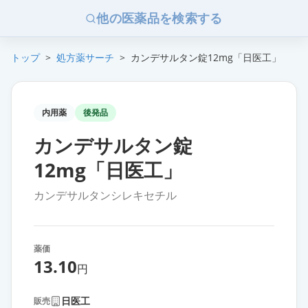
他の医薬品を検索する
トップ
>
処方薬サーチ
>
カンデサルタン錠12mg「日医工」
内用薬
後発品
カンデサルタン錠
12mg「日医工」
カンデサルタンシレキセチル
薬価
13.10
円
日医工
販売