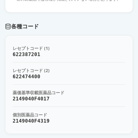
カンデサルタン錠12mg「FFP」
通常出荷
薬価
13.10 円
各種コード
カンデサルタン錠12mg「KO」
通常出荷
薬価
13.10 円
レセプトコード (1)
カンデサルタン錠12mg「ツルハ
622387201
ラ」
通常出荷
薬価
13.10 円
レセプトコード (2)
622474400
カンデサルタン錠12mg「NIG」
通常出荷
薬価
13.10 円
薬価基準収載医薬品コード
2149040F4017
カンデサルタン錠12mg「BMD」
通常出荷
薬価
13.10 円
個別医薬品コード
2149040F4319
カンデサルタン錠12mg「オーハ
ラ」
通常出荷