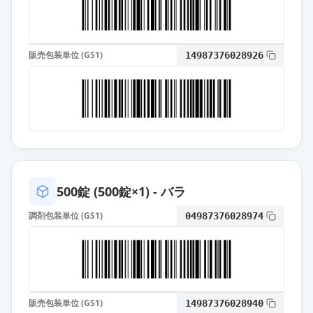
カンデサルタン錠12mg「DK」
通常出荷
薬価
13.10 円
販売包装単位 (GS1)
14987376028926
カンデサルタン錠12mg「ファイザ
ー」
通常出荷
薬価
13.10 円
カンデサルタン錠12mg「ニプロ」
通常出荷
薬価
13.10 円
500錠 (500錠×1) - バラ
カンデサルタン錠12mg「日新」
通常出荷
薬価
13.10 円
調剤包装単位 (GS1)
04987376028974
カンデサルタン錠12mg「サノフ
ィ」
通常出荷
薬価
13.10 円
販売包装単位 (GS1)
14987376028940