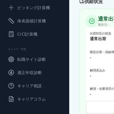
供給状況
ピッキング計算機
通常出
体表面積計算機
報告日:
-
CrCl計算機
出荷対応の状況
通常出荷
キャリア・学習
限定出荷・供給
-
転職サイト診断
解消見込み
適正年収診断
-
キャリア相談
解消・在庫消尽
-
キャリアコラム