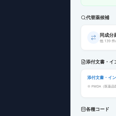
代替薬候補
同成分
他 139
カンデサルタン錠
添付文書・イ
薬価
13.10 円
カンデサルタン
添付文書・イ
薬価
13.10 円
※ PMDA（医
カンデサルタン錠
薬価
13.10 円
各種コード