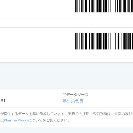
12mg「TCK」
錠12mg「武田テバ」
12mg「EE」
錠12mg「タナベ」
錠12mg「モチダ」
データソース
:31
厚生労働省
省が提供するデータを基に作成しています。実務での採用・調剤判断は、最新の添付
錠12mg「ゼリア」
針は
Pharma Worksについて
をご覧ください。