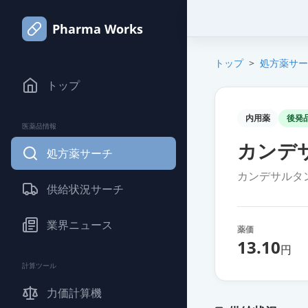
Pharma Works
トップ
>
処方薬サー
トップ
内用薬
後発
医薬品情報
カンデサ
処方薬サーチ
カンデサルタ
供給状況サーチ
業界ニュース
薬価
13.10
円
計算ツール
力価計算機