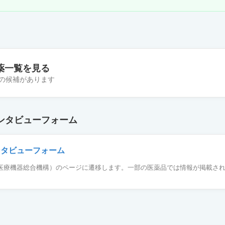
薬一覧を見る
 件の候補があります
12mg「JG」
ンタビューフォーム
錠12mg「テバ」
ンタビューフォーム
薬品医療機器総合機構）のページに遷移します。一部の医薬品では情報が掲載さ
12mg「FFP」