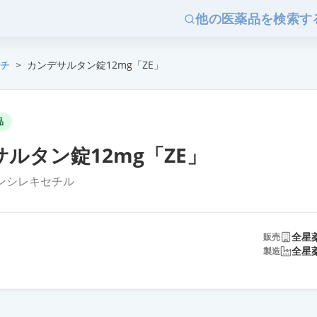
他の医薬品を検索す
チ
>
カンデサルタン錠12mg「ZE」
品
ルタン錠12mg「ZE」
ンシレキセチル
全星
販売
全星
製造