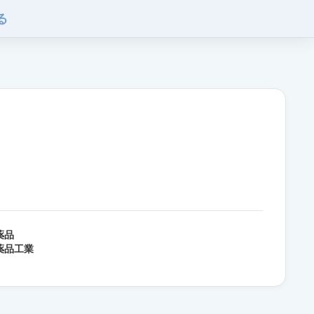
る
薬品
薬品工業