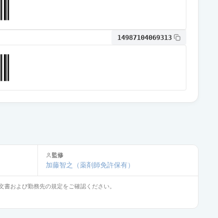
通常出荷
14987104069313
通常出荷
通常出荷
通常出荷
監修
通常出荷
加藤智之
（薬剤師免許保有）
文書および勤務先の規定をご確認ください。
通常出荷