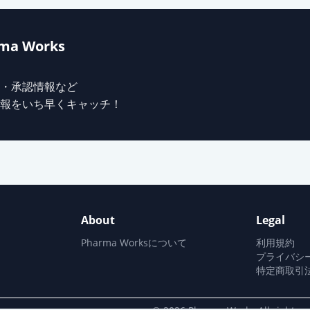
錠12mg「サワイ」
ma Works
錠12mg「日医工」
・承認情報など
報をいち早くキャッチ！
錠12mg「YD」
錠12mg「DK」
About
Legal
錠12mg「ファイザー」
Pharma Worksについて
利用規約
プライバシ
特定商取引
錠12mg「ニプロ」