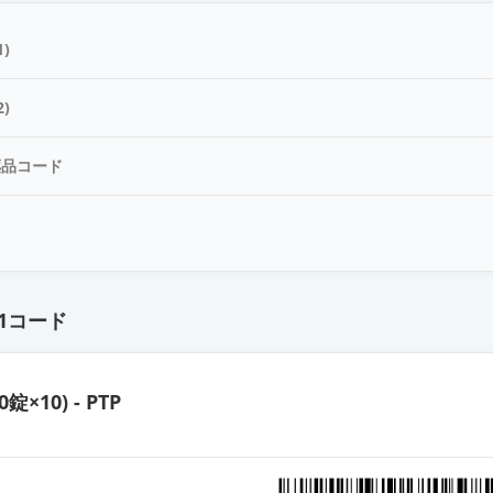
錠12mg「KO」
)
錠12mg「ツルハラ」
)
薬品コード
12mg「NIG」
ド
錠12mg「BMD」
1コード
錠12mg「オーハラ」
0錠×10) - PTP
錠12mg「三和」