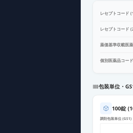
カンデサルタン
薬価
13.10 円
レセプトコード (1
カンデサルタン
レセプトコード (2
薬価
13.10 円
薬価基準収載医
カンデサルタン錠
薬価
13.10 円
個別医薬品コー
カンデサルタン
薬価
13.10 円
包装単位・GS
カンデサルタン
薬価
13.10 円
100錠 (1
カンデサルタン
調剤包装単位 (GS1)
薬価
13.10 円