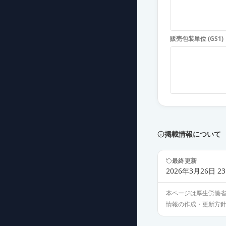
カンデサルタン錠
薬価
13.10 円
販売包装単位 (GS1)
カンデサルタン
薬価
13.10 円
カンデサルタン錠
薬価
13.10 円
カンデサルタン
薬価
13.10 円
掲載情報について
カンデサルタン
最終更新
薬価
13.10 円
2026年3月26日 23
本ページは厚生労働
カンデサルタン
情報の作成・更新方
薬価
13.10 円