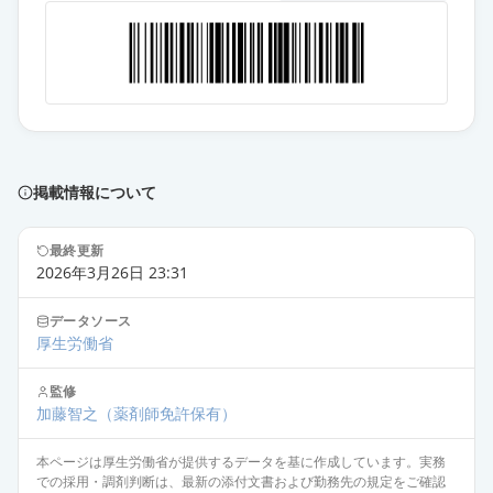
新」
通常出荷
薬価
9.80 円
エピナスチン塩酸塩錠
10mg「VTRS」
通常出荷
薬価
9.80 円
掲載情報について
エピナスチン塩酸塩錠10mg「JG」
通常出荷
薬価
9.80 円
最終更新
2026年3月26日 23:31
アスモット錠10mg
通常出荷
薬価
9.80 円
データソース
厚生労働省
ピナジオン錠10mg
通常出荷
監修
薬価
9.80 円
加藤智之
（薬剤師免許保有）
エピナスチン塩酸塩錠10mg「テ
本ページは厚生労働省が提供するデータを基に作成しています。実務
での採用・調剤判断は、最新の添付文書および勤務先の規定をご確認
バ」
通常出荷