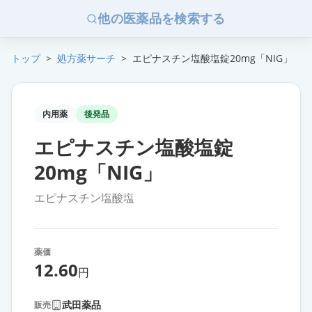
他の医薬品を検索する
トップ
>
処方薬サーチ
>
エピナスチン塩酸塩錠20mg「NIG」
内用薬
後発品
エピナスチン塩酸塩錠
20mg「NIG」
エピナスチン塩酸塩
薬価
12.60
円
武田薬品
販売