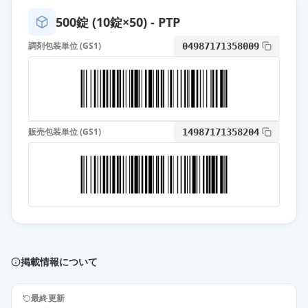
薬価
10.80 円
500錠 (10錠×50) - PTP
フェブキソスタット錠20mg「日
調剤包装単位 (GS1)
04987171358009
新」
通常出荷
薬価
10.80 円
フェブリク錠20mg
通常出荷
薬価
24.90 円
販売包装単位 (GS1)
14987171358204
フェブキソスタットOD錠10mg「ケ
ミファ」
通常出荷
薬価
6.30 円
フェブキソスタット錠10mg「サワ
イ」
通常出荷
薬価
6.30 円
掲載情報について
フェブキソスタット錠10mg「日
最終更新