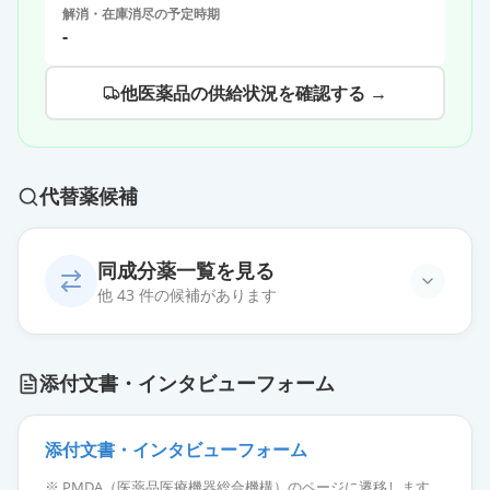
解消・在庫消尽の予定時期
-
他医薬品の供給状況を確認する →
代替薬候補
同成分薬一覧を見る
他 43 件の候補があります
フェブキソスタットOD錠20mg「明
添付文書・インタビューフォーム
治」
通常出荷
薬価
10.80 円
添付文書・インタビューフォーム
フェブキソスタット錠20mg「サワ
※ PMDA（医薬品医療機器総合機構）のページに遷移します。