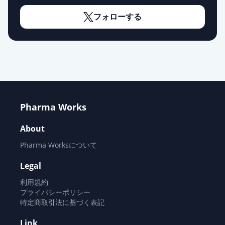
フェブキソスタットOD錠10mg「サ
ワイ」
通常出荷
フォローする
薬価
6.30 円
フェブキソスタットOD錠
10mg「NPI」
通常出荷
薬価
6.30 円
フェブキソスタットOD錠10mg「日
Pharma Works
新」
通常出荷
薬価
6.30 円
About
Pharma Worksについて
フェブキソスタット錠
10mg「TCK」
通常出荷
Legal
薬価
6.30 円
利用規約
プライバシーポリシー
フェブキソスタット錠10mg「ニプ
特定商取引法に基づく表記
ロ」
通常出荷
Link
薬価
6.30 円