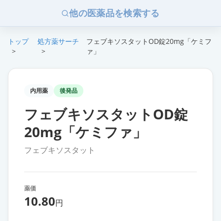
他の医薬品を検索する
トップ
処方薬サーチ
フェブキソスタットOD錠20mg「ケミフ
>
>
ァ」
内用薬
後発品
フェブキソスタットOD錠
20mg「ケミファ」
フェブキソスタット
薬価
10.80
円