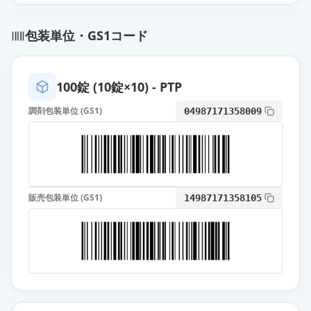
フェブキソスタット錠
20mg「TCK」
通常出荷
包装単位・GS1コード
薬価
10.80 円
フェブキソスタットOD錠
100錠 (10錠×10) - PTP
20mg「NPI」
通常出荷
薬価
10.80 円
調剤包装単位 (GS1)
04987171358009
フェブキソスタット錠
20mg「DSEP」
通常出荷
薬価
10.80 円
販売包装単位 (GS1)
14987171358105
フェブキソスタットOD錠20mg「サ
ワイ」
通常出荷
薬価
10.80 円
フェブキソスタット錠20mg「ニプ
ロ」
通常出荷