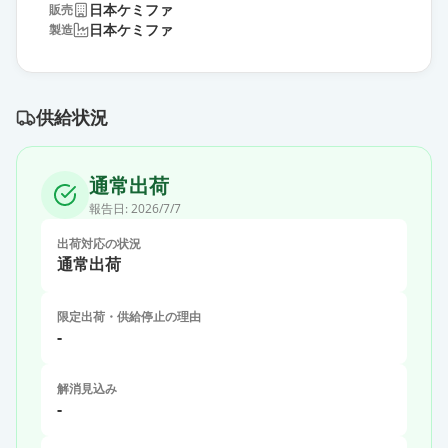
日本ケミファ
販売
日本ケミファ
製造
供給状況
通常出荷
報告日:
2026/7/7
出荷対応の状況
通常出荷
限定出荷・供給停止の理由
-
解消見込み
-