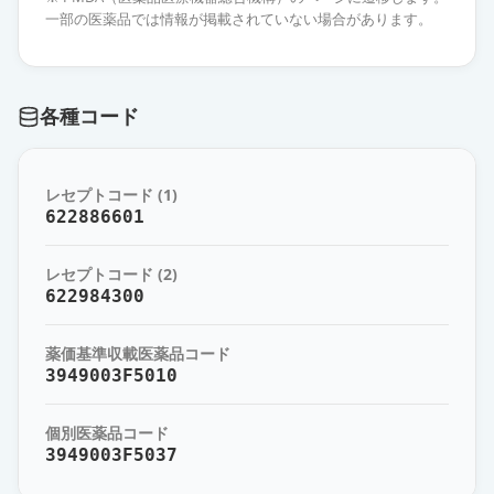
イ」
通常出荷
一部の医薬品では情報が掲載されていない場合があります。
薬価
10.80 円
フェブキソスタット錠
各種コード
20mg「AFP」
通常出荷
薬価
10.80 円
レセプトコード (1)
フェブキソスタット錠20mg「杏
622886601
林」
通常出荷
薬価
10.80 円
レセプトコード (2)
622984300
フェブキソスタットOD錠20mg「日
新」
通常出荷
薬価基準収載医薬品コード
薬価
10.80 円
3949003F5010
フェブキソスタット錠20mg「YD」
通常出荷
個別医薬品コード
薬価
10.80 円
3949003F5037