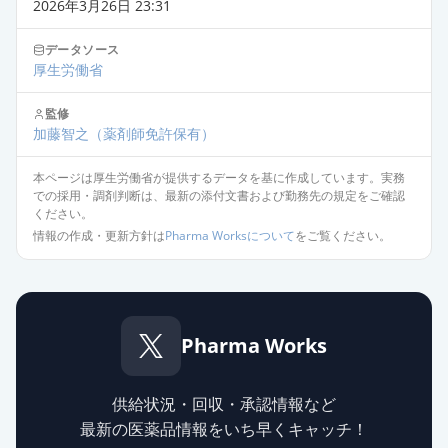
新」
通常出荷
2026年3月26日 23:31
薬価
6.30 円
データソース
厚生労働省
フェブキソスタット錠
10mg「AFP」
通常出荷
監修
薬価
6.30 円
加藤智之
（薬剤師免許保有）
フェブキソスタットOD錠10mg「明
本ページは厚生労働省が提供するデータを基に作成しています。実務
での採用・調剤判断は、最新の添付文書および勤務先の規定をご確認
治」
通常出荷
ください。
薬価
6.30 円
情報の作成・更新方針は
Pharma Worksについて
をご覧ください。
フェブキソスタット錠10mg「YD」
通常出荷
薬価
6.30 円
Pharma Works
フェブキソスタット錠10mg「杏
林」
通常出荷
薬価
6.30 円
供給状況・回収・承認情報など
最新の医薬品情報をいち早くキャッチ！