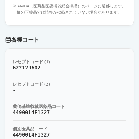
エピナスチン塩酸塩錠
※ PMDA（医薬品医療機器総合機構）のページに遷移します。
10mg「NIG」
通常出荷
一部の医薬品では情報が掲載されていない場合があります。
薬価
9.80 円
エピナスチン塩酸塩錠10mg「YD」
通常出荷
各種コード
薬価
9.80 円
エピナスチン塩酸塩錠10mg「ファ
レセプトコード (1)
イザー」
通常出荷
622129602
薬価
9.80 円
レセプトコード (2)
エピナスチン塩酸塩錠10mg「日
-
新」
通常出荷
薬価
9.80 円
薬価基準収載医薬品コード
4490014F1327
エピナスチン塩酸塩錠
10mg「VTRS」
通常出荷
個別医薬品コード
薬価
9.80 円
4490014F1327