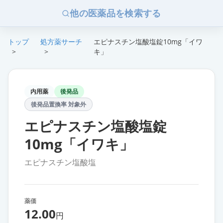
他の医薬品を検索する
トップ
処方薬サーチ
エピナスチン塩酸塩錠10mg「イワ
>
>
キ」
内用薬
後発品
後発品置換率 対象外
エピナスチン塩酸塩錠
10mg「イワキ」
エピナスチン塩酸塩
薬価
12.00
円