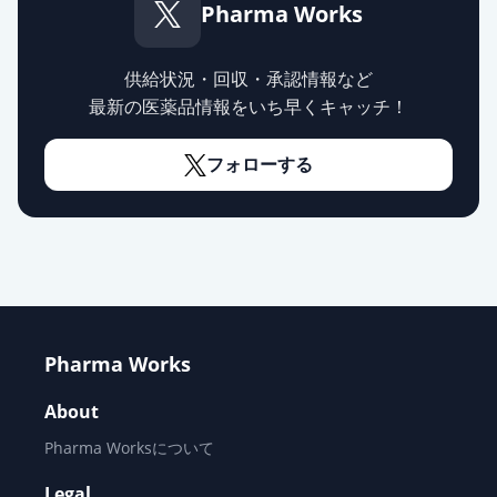
Pharma Works
エピナスチン塩酸塩錠10mg「JG」
供給停止
薬価
9.80 円
供給状況・回収・承認情報など
最新の医薬品情報をいち早くキャッチ！
エピナスチン塩酸塩錠
20mg「TCK」
通常出荷
フォローする
薬価
12.60 円
ピナジオン錠20mg
通常出荷
薬価
12.60 円
エピナスチン塩酸塩錠20mg「ファ
イザー」
通常出荷
Pharma Works
薬価
12.60 円
About
エピナスチン塩酸塩錠20mg「YD」
通常出荷
薬価
Pharma Worksについて
12.60 円
Legal