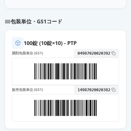
アスモット錠10mg
通常出荷
薬価
9.80 円
包装単位・GS1コード
ピナジオン錠10mg
通常出荷
薬価
9.80 円
100錠 (10錠×10) - PTP
エピナスチン塩酸塩錠10mg「テ
調剤包装単位 (GS1)
04987020020392
バ」
通常出荷
薬価
9.80 円
エピナスチン塩酸塩錠10mg「杏
林」
通常出荷
販売包装単位 (GS1)
14987020020382
薬価
9.80 円
エピナスチン塩酸塩錠10mg「ケミ
ファ」
通常出荷
薬価
12.00 円