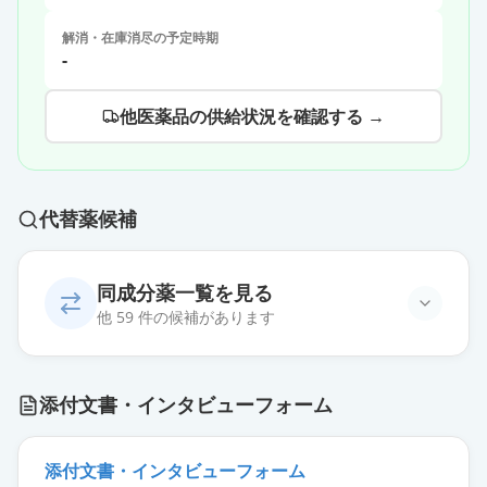
解消・在庫消尽の予定時期
-
他医薬品の供給状況を確認する →
代替薬候補
同成分薬一覧を見る
他 59 件の候補があります
エピナスチン塩酸塩錠
添付文書・インタビューフォーム
10mg「TCK」
通常出荷
薬価
9.80 円
添付文書・インタビューフォーム