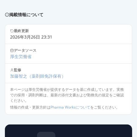
エピナスチン塩酸塩錠10mg「トー
掲載情報について
ワ」
通常出荷
薬価
12.00 円
最終更新
2026年3月26日 23:31
エピナスチン塩酸塩錠10mg「ダイ
ト」
通常出荷
データソース
薬価
12.00 円
厚生労働省
エピナスチン塩酸塩錠10mg「サワ
監修
加藤智之
（薬剤師免許保有）
イ」
通常出荷
薬価
12.00 円
本ページは厚生労働省が提供するデータを基に作成しています。実務
での採用・調剤判断は、最新の添付文書および勤務先の規定をご確認
アレジオン錠10
ください。
限定出荷
薬価
12.00 円
情報の作成・更新方針は
Pharma Worksについて
をご覧ください。
エピナスチン塩酸塩錠10mg「SN」
供給停止
薬価
9.80 円