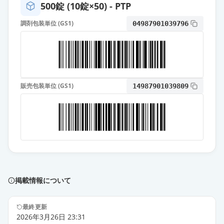
500錠 (10錠×50) - PTP
ワ」
通常出荷
薬価
12.00 円
調剤包装単位 (GS1)
04987901039796
エピナスチン塩酸塩錠10mg「ダイ
ト」
通常出荷
薬価
12.00 円
販売包装単位 (GS1)
14987901039809
エピナスチン塩酸塩錠10mg「サワ
イ」
通常出荷
薬価
12.00 円
アレジオン錠10
限定出荷
薬価
12.00 円
掲載情報について
エピナスチン塩酸塩錠10mg「SN」
供給停止
薬価
9.80 円
最終更新
2026年3月26日 23:31
エピナスチン塩酸塩錠10mg「JG」