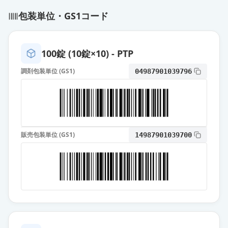
包装単位・GS1コード
エピナスチン塩酸塩錠10mg「テ
バ」
通常出荷
薬価
9.80 円
100錠 (10錠×10) - PTP
エピナスチン塩酸塩錠10mg「杏
調剤包装単位 (GS1)
04987901039796
林」
通常出荷
薬価
9.80 円
エピナスチン塩酸塩錠10mg「イワ
キ」
通常出荷
販売包装単位 (GS1)
14987901039700
薬価
12.00 円
エピナスチン塩酸塩錠10mg「ケミ
ファ」
通常出荷
薬価
12.00 円
エピナスチン塩酸塩錠10mg「トー