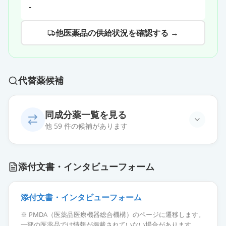
-
他医薬品の供給状況を確認する →
代替薬候補
同成分薬一覧を見る
他 59 件の候補があります
エピナスチン塩酸塩錠
添付文書・インタビューフォーム
10mg「TCK」
通常出荷
薬価
9.80 円
添付文書・インタビューフォーム
エピナスチン塩酸塩錠
※ PMDA（医薬品医療機器総合機構）のページに遷移します。
10mg「NIG」
通常出荷
一部の医薬品では情報が掲載されていない場合があります。