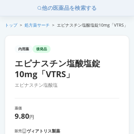
他の医薬品を検索する
トップ
>
処方薬サーチ
>
エピナスチン塩酸塩錠10mg「VTRS」
内用薬
後発品
エピナスチン塩酸塩錠
10mg「VTRS」
エピナスチン塩酸塩
薬価
9.80
円
ヴィアトリス製薬
販売