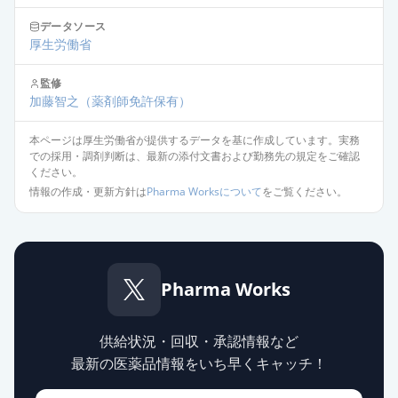
供給停止
薬価
9.80 円
データソース
厚生労働省
エピナスチン塩酸塩錠
20mg「TCK」
通常出荷
監修
薬価
12.60 円
加藤智之
（薬剤師免許保有）
本ページは厚生労働省が提供するデータを基に作成しています。実務
ピナジオン錠20mg
通常出荷
での採用・調剤判断は、最新の添付文書および勤務先の規定をご確認
薬価
12.60 円
ください。
情報の作成・更新方針は
Pharma Worksについて
をご覧ください。
エピナスチン塩酸塩錠20mg「ファ
イザー」
通常出荷
薬価
12.60 円
Pharma Works
エピナスチン塩酸塩錠20mg「YD」
通常出荷
薬価
12.60 円
供給状況・回収・承認情報など
最新の医薬品情報をいち早くキャッチ！
エピナスチン塩酸塩錠20mg「テ
バ」
通常出荷