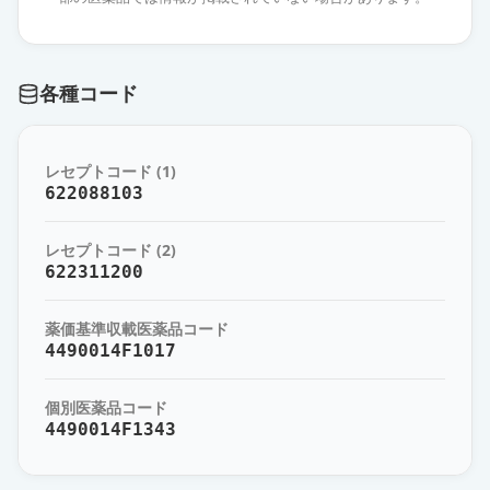
薬価
9.80 円
エピナスチン塩酸塩錠10mg「YD」
通常出荷
各種コード
薬価
9.80 円
エピナスチン塩酸塩錠10mg「ファ
レセプトコード (1)
イザー」
通常出荷
622088103
薬価
9.80 円
レセプトコード (2)
エピナスチン塩酸塩錠10mg「日
622311200
新」
通常出荷
薬価
9.80 円
薬価基準収載医薬品コード
4490014F1017
アスモット錠10mg
通常出荷
薬価
9.80 円
個別医薬品コード
4490014F1343
ピナジオン錠10mg
通常出荷
薬価
9.80 円