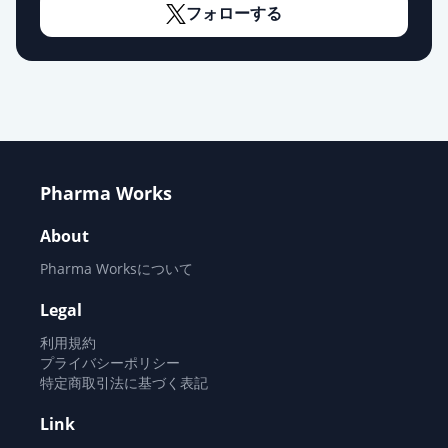
フォローする
薬価
12.60 円
エピナスチン塩酸塩錠
20mg「VTRS」
通常出荷
薬価
12.60 円
エピナスチン塩酸塩錠
20mg「NIG」
通常出荷
Pharma Works
薬価
12.60 円
About
アスモット錠20mg
Pharma Worksについて
通常出荷
薬価
12.60 円
Legal
エピナスチン塩酸塩錠20mg「ケミ
利用規約
ファ」
プライバシーポリシー
通常出荷
特定商取引法に基づく表記
薬価
15.90 円
Link
エピナスチン塩酸塩錠20mg「イワ