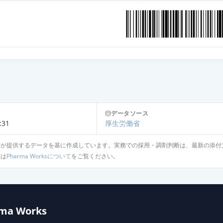
酸塩錠10mg「SN」
塩錠10mg「JG」
塩錠20mg「TCK」
データソース
mg
:31
厚生労働省
省が提供するデータを基に作成しています。実務での採用・調剤判断は、最新の添付
針は
Pharma Worksについて
をご覧ください。
酸塩錠20mg「ファイザー」
酸塩錠20mg「YD」
ma Works