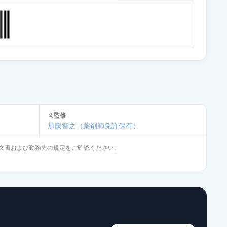
供給停止
供給停止
通常出荷
監修
加藤智之
（薬剤師免許保有）
通常出荷
文書および勤務先の規定をご確認ください。
通常出荷
通常出荷