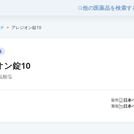
他の医薬品を検索す
チ
>
アレジオン錠10
品
ン錠10
塩酸塩
日本
販売
日本
製造