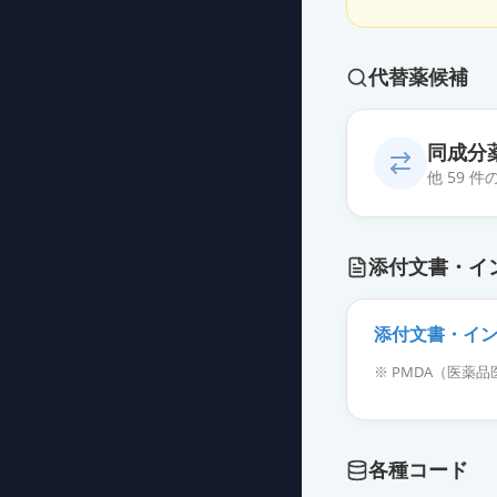
代替薬候補
同成分
他 59 
エピナスチン塩酸
添付文書・イ
薬価
9.80 円
エピナスチン塩酸
添付文書・イ
薬価
9.80 円
※ PMDA（医
エピナスチン塩
薬価
9.80 円
各種コード