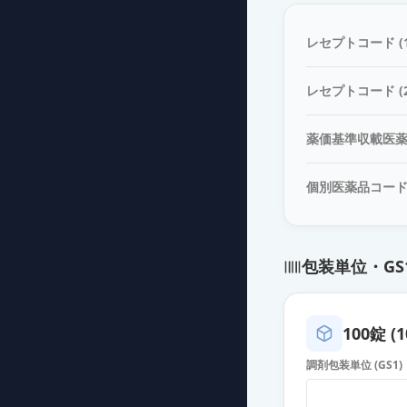
エピナスチン塩
薬価
9.80 円
レセプトコード (1
エピナスチン塩
レセプトコード (2
薬価
9.80 円
薬価基準収載医
エピナスチン塩酸
薬価
9.80 円
個別医薬品コー
アスモット錠10
薬価
9.80 円
包装単位・GS
ピナジオン錠10
薬価
9.80 円
100錠 (1
エピナスチン塩
調剤包装単位 (GS1)
薬価
9.80 円