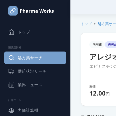
Pharma Works
トップ
>
処方薬サー
トップ
内用薬
先発
医薬品情報
アレジオ
処方薬サーチ
エピナスチン
供給状況サーチ
業界ニュース
薬価
12.00
円
計算ツール
力価計算機