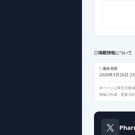
エピナスチン塩
薬価
9.80 円
エピナスチン塩酸
薬価
9.80 円
エピナスチン塩酸
掲載情報について
薬価
12.60 円
最終更新
ピナジオン錠20
2026年3月26日 23
薬価
12.60 円
本ページは厚生労働
情報の作成・更新方
エピナスチン塩
薬価
12.60 円
エピナスチン塩
Phar
薬価
12.60 円