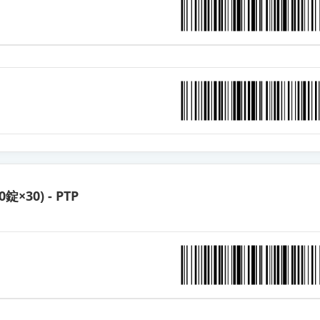
酸塩錠10mg「杏林」
酸塩錠10mg「イワキ」
酸塩錠10mg「ケミファ」
酸塩錠10mg「トーワ」
0錠×30) - PTP
酸塩錠10mg「ダイト」
酸塩錠10mg「サワイ」