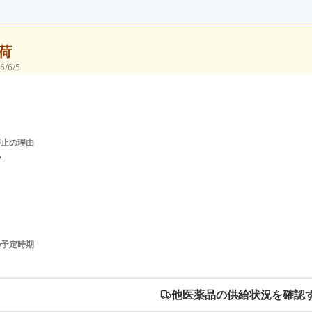
荷
6/6/5
停止の理由
ル
の予定時期
他医薬品の供給状況を確認す