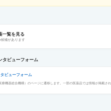
薬一覧を見る
件の候補があります
塩錠10mg「TCK」
ンタビューフォーム
塩錠10mg「NIG」
ンタビューフォーム
薬品医療機器総合機構）のページに遷移します。一部の医薬品では情報が掲載さ
酸塩錠10mg「YD」