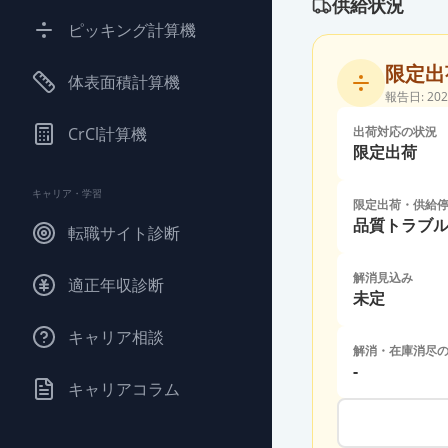
供給状況
ピッキング計算機
限定出
体表面積計算機
報告日:
202
CrCl計算機
出荷対応の状況
限定出荷
キャリア・学習
限定出荷・供給
品質トラブ
転職サイト診断
解消見込み
適正年収診断
未定
キャリア相談
解消・在庫消尽
-
キャリアコラム