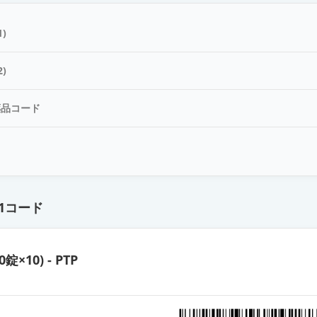
酸塩錠10mg「ファイザー」
)
酸塩錠10mg「日新」
)
薬品コード
塩錠10mg「VTRS」
ド
mg
1コード
mg
0錠×10) - PTP
酸塩錠10mg「テバ」