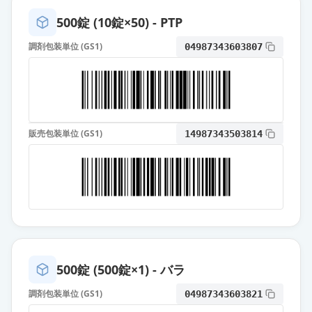
薬価
10.80 円
500錠 (10錠×50) - PTP
オロパタジン塩酸塩錠5mg「ケミフ
調剤包装単位 (GS1)
04987343603807
ァ」
通常出荷
薬価
10.80 円
オロパタジン塩酸塩錠5mg「TSU」
通常出荷
薬価
10.80 円
販売包装単位 (GS1)
14987343503814
オロパタジン塩酸塩錠5mg「タカ
タ」
通常出荷
薬価
10.80 円
オロパタジン塩酸塩錠5mg「サワ
イ」
通常出荷
薬価
10.80 円
500錠 (500錠×1) - バラ
調剤包装単位 (GS1)
04987343603821
オロパタジン塩酸塩OD錠5mg「タ