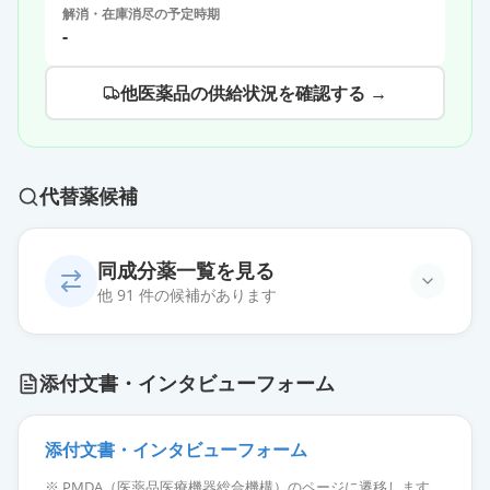
解消・在庫消尽の予定時期
-
他医薬品の供給状況を確認する →
代替薬候補
同成分薬一覧を見る
他 91 件の候補があります
オロパタジン塩酸塩OD錠
添付文書・インタビューフォーム
5mg「NIG」
通常出荷
薬価
10.80 円
添付文書・インタビューフォーム
オロパタジン塩酸塩OD錠5mg「杏
※ PMDA（医薬品医療機器総合機構）のページに遷移します。