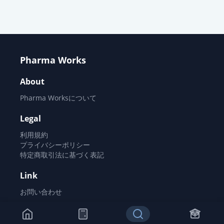
オロパタジン塩酸塩錠5mg「日医
工」
通常出荷
薬価
10.80 円
Pharma Works
オロパタジン塩酸塩錠5mg「トー
ワ」
通常出荷
About
薬価
10.80 円
Pharma Worksについて
オロパタジン塩酸塩錠
Legal
5mg「VTRS」
通常出荷
利用規約
薬価
10.80 円
プライバシーポリシー
特定商取引法に基づく表記
アレロック錠5
通常出荷
Link
薬価
16.80 円
お問い合わせ
アレロックOD錠5
通常出荷
薬価
16.80 円
©
2026
Pharma Works All rights reserved.