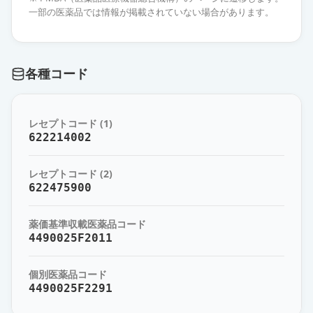
林」
通常出荷
一部の医薬品では情報が掲載されていない場合があります。
薬価
10.80 円
オロパタジン塩酸塩OD錠5mg「ダ
各種コード
イト」
通常出荷
薬価
10.80 円
レセプトコード (1)
オロパタジン塩酸塩OD錠5mg「テ
622214002
バ」
通常出荷
薬価
10.80 円
レセプトコード (2)
622475900
オロパタジン塩酸塩錠5mg「ダイ
ト」
通常出荷
薬価基準収載医薬品コード
薬価
10.80 円
4490025F2011
オロパタジン塩酸塩錠5mg「ZE」
通常出荷
個別医薬品コード
薬価
10.80 円
4490025F2291