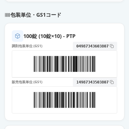
オロパタジン塩酸塩OD錠5mg「ケ
ミファ」
通常出荷
包装単位・GS1コード
薬価
10.80 円
オロパタジン塩酸塩OD錠5mg「日
100錠 (10錠×10) - PTP
医工」
通常出荷
薬価
10.80 円
調剤包装単位 (GS1)
04987343603807
オロパタジン塩酸塩OD錠
5mg「VTRS」
通常出荷
薬価
10.80 円
販売包装単位 (GS1)
14987343503807
オロパタジン塩酸塩OD錠5mg「明
治」
通常出荷
薬価
10.80 円
オロパタジン塩酸塩錠
5mg「BMD」
通常出荷