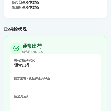
皇漢堂製薬
販売
皇漢堂製薬
製造
供給状況
通常出荷
報告日:
2024/3/1
出荷対応の状況
通常出荷
限定出荷・供給停止の理由
-
解消見込み
-