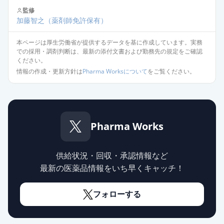
5mg「AA」
通常出荷
監修
薬価
10.80 円
加藤智之
（薬剤師免許保有）
オロパタジン塩酸塩錠5mg「AA」
本ページは厚生労働省が提供するデータを基に作成しています。実務
通常出荷
薬価
10.80 円
での採用・調剤判断は、最新の添付文書および勤務先の規定をご確認
ください。
情報の作成・更新方針は
Pharma Worksについて
をご覧ください。
オロパタジン塩酸塩錠5mg「明治」
通常出荷
薬価
10.80 円
オロパタジン塩酸塩OD錠5mg「フ
Pharma Works
ェルゼン」
通常出荷
薬価
10.80 円
供給状況・回収・承認情報など
オロパタジン塩酸塩錠5mg「EE」
最新の医薬品情報をいち早くキャッチ！
通常出荷
薬価
10.80 円
フォローする
オロパタジン塩酸塩錠5mg「杏林」
通常出荷
薬価
10.80 円