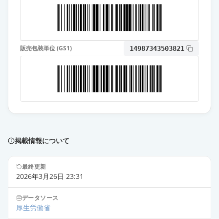
カタ」
通常出荷
薬価
10.80 円
オロパタジン塩酸塩錠5mg「フェル
販売包装単位 (GS1)
ゼン」
14987343503821
通常出荷
薬価
10.80 円
オロパタジン塩酸塩錠
5mg「NSKK」
通常出荷
薬価
10.80 円
オロパタジン塩酸塩錠5mg「YD」
掲載情報について
通常出荷
薬価
10.80 円
最終更新
オロパタジン塩酸塩錠5mg「JG」
2026年3月26日 23:31
通常出荷
薬価
10.80 円
データソース
厚生労働省
オロパタジン塩酸塩OD錠