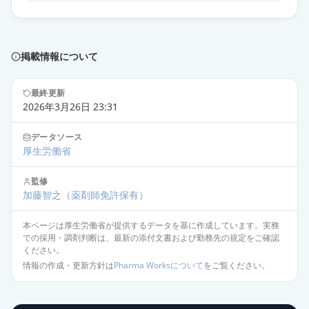
オロパタジン塩酸塩錠5mg「杏林」
通常出荷
薬価
10.80 円
掲載情報について
オロパタジン塩酸塩錠5mg「日医
工」
最終更新
通常出荷
2026年3月26日 23:31
薬価
10.80 円
データソース
オロパタジン塩酸塩錠
厚生労働省
5mg「VTRS」
通常出荷
薬価
10.80 円
監修
加藤智之
（薬剤師免許保有）
アレロック錠5
通常出荷
本ページは厚生労働省が提供するデータを基に作成しています。実務
薬価
16.80 円
での採用・調剤判断は、最新の添付文書および勤務先の規定をご確認
ください。
情報の作成・更新方針は
Pharma Worksについて
をご覧ください。
アレロックOD錠5
通常出荷
薬価
16.80 円