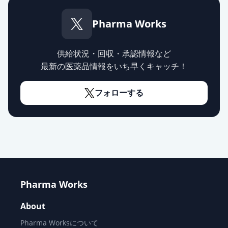
オロパタジン塩酸塩OD錠5mg「ト
ーワ」
限定出荷
Pharma Works
薬価
10.80 円
供給状況・回収・承認情報など
オロパタジン塩酸塩OD錠5mg「サ
最新の医薬品情報をいち早くキャッチ！
ワイ」
限定出荷
薬価
10.80 円
フォローする
オロパタジン塩酸塩OD錠
5mg「JG」
供給停止
薬価
10.80 円
オロパタジン塩酸塩錠5mg「NPI」
供給停止
薬価
10.80 円
Pharma Works
オロパタジン塩酸塩錠2.5mg「EE」
通常出荷
About
薬価
10.80 円
Pharma Worksについて