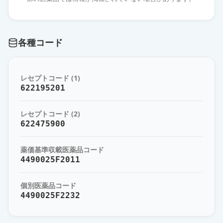
薬価
10.80 円
オロパタジン塩酸塩OD錠5mg「ダ
各種コード
イト」
通常出荷
薬価
10.80 円
レセプトコード (1)
オロパタジン塩酸塩OD錠5mg「テ
622195201
バ」
通常出荷
薬価
10.80 円
レセプトコード (2)
622475900
オロパタジン塩酸塩錠5mg「ダイ
ト」
通常出荷
薬価基準収載医薬品コード
薬価
10.80 円
4490025F2011
オロパタジン塩酸塩錠5mg「ZE」
通常出荷
個別医薬品コード
薬価
10.80 円
4490025F2232
オロパタジン塩酸塩OD錠5mg「ケ