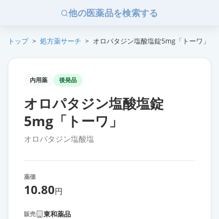
他の医薬品を検索する
トップ
>
処方薬サーチ
>
オロパタジン塩酸塩錠5mg「トーワ」
内用薬
後発品
オロパタジン塩酸塩錠
5mg「トーワ」
オロパタジン塩酸塩
薬価
10.80
円
東和薬品
販売