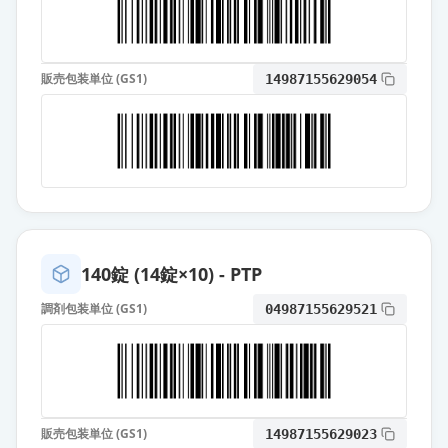
薬価
10.80 円
オロパタジン塩酸塩OD錠5mg「タ
販売包装単位 (GS1)
カタ」
14987155629054
通常出荷
薬価
10.80 円
オロパタジン塩酸塩錠5mg「フェル
ゼン」
通常出荷
薬価
10.80 円
オロパタジン塩酸塩錠
140錠 (14錠×10) - PTP
5mg「NSKK」
通常出荷
薬価
10.80 円
調剤包装単位 (GS1)
04987155629521
オロパタジン塩酸塩錠5mg「YD」
通常出荷
薬価
10.80 円
オロパタジン塩酸塩錠5mg「JG」
販売包装単位 (GS1)
14987155629023
通常出荷