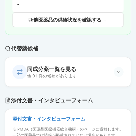
-
他医薬品の供給状況を確認する →
代替薬候補
同成分薬一覧を見る
他 91 件の候補があります
オロパタジン塩酸塩OD錠
添付文書・インタビューフォーム
5mg「NIG」
通常出荷
薬価
10.80 円
添付文書・インタビューフォーム
オロパタジン塩酸塩OD錠5mg「杏
※ PMDA（医薬品医療機器総合機構）のページに遷移します。
林」
通常出荷
一部の医薬品では情報が掲載されていない場合があります。