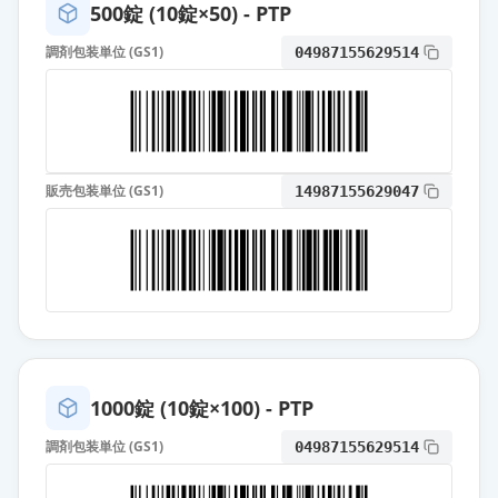
500錠 (10錠×50) - PTP
オロパタジン塩酸塩錠
調剤包装単位 (GS1)
04987155629514
5mg「BMD」
通常出荷
薬価
10.80 円
オロパタジン塩酸塩錠5mg「ケミフ
ァ」
通常出荷
販売包装単位 (GS1)
14987155629047
薬価
10.80 円
オロパタジン塩酸塩錠5mg「TSU」
通常出荷
薬価
10.80 円
オロパタジン塩酸塩錠5mg「タカ
タ」
通常出荷
薬価
10.80 円
1000錠 (10錠×100) - PTP
調剤包装単位 (GS1)
04987155629514
オロパタジン塩酸塩錠5mg「サワ
イ」
通常出荷