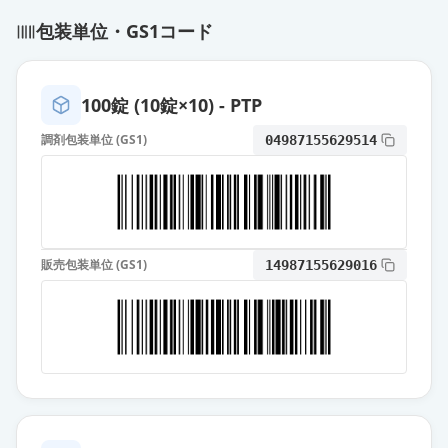
ミファ」
通常出荷
包装単位・GS1コード
薬価
10.80 円
オロパタジン塩酸塩錠5mg「クニヒ
100錠 (10錠×10) - PTP
ロ」
通常出荷
薬価
10.80 円
調剤包装単位 (GS1)
04987155629514
オロパタジン塩酸塩OD錠5mg「日
医工」
通常出荷
薬価
10.80 円
販売包装単位 (GS1)
14987155629016
オロパタジン塩酸塩OD錠
5mg「VTRS」
通常出荷
薬価
10.80 円
オロパタジン塩酸塩OD錠5mg「明
治」
通常出荷
薬価
10.80 円