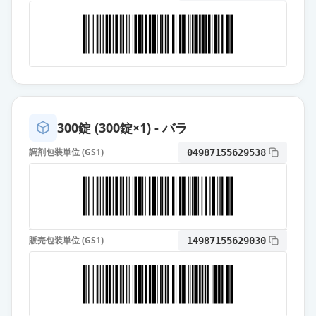
薬価
10.80 円
オロパタジン塩酸塩OD錠
5mg「AA」
通常出荷
薬価
10.80 円
オロパタジン塩酸塩錠5mg「AA」
通常出荷
300錠 (300錠×1) - バラ
薬価
10.80 円
調剤包装単位 (GS1)
04987155629538
オロパタジン塩酸塩錠5mg「明治」
通常出荷
薬価
10.80 円
オロパタジン塩酸塩OD錠5mg「フ
ェルゼン」
通常出荷
販売包装単位 (GS1)
14987155629030
薬価
10.80 円
オロパタジン塩酸塩錠5mg「EE」
通常出荷
薬価
10.80 円