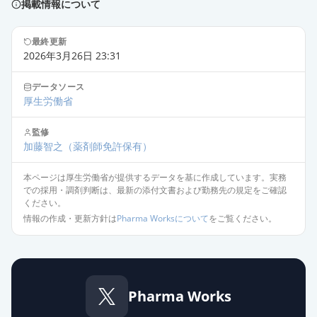
掲載情報について
オロパタジン塩酸塩錠
5mg「BMD」
通常出荷
最終更新
2026年3月26日 23:31
薬価
10.80 円
データソース
オロパタジン塩酸塩錠5mg「ケミフ
厚生労働省
ァ」
通常出荷
薬価
10.80 円
監修
加藤智之
（薬剤師免許保有）
オロパタジン塩酸塩錠5mg「タカ
本ページは厚生労働省が提供するデータを基に作成しています。実務
タ」
通常出荷
での採用・調剤判断は、最新の添付文書および勤務先の規定をご確認
薬価
10.80 円
ください。
情報の作成・更新方針は
Pharma Worksについて
をご覧ください。
オロパタジン塩酸塩錠5mg「サワ
イ」
通常出荷
薬価
10.80 円
Pharma Works
オロパタジン塩酸塩OD錠5mg「タ