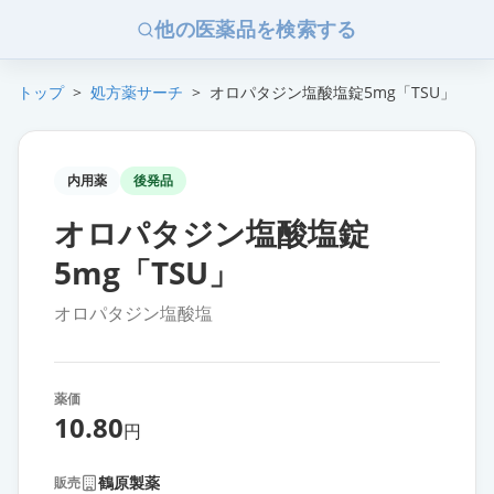
他の医薬品を検索する
トップ
>
処方薬サーチ
>
オロパタジン塩酸塩錠5mg「TSU」
内用薬
後発品
オロパタジン塩酸塩錠
5mg「TSU」
オロパタジン塩酸塩
薬価
10.80
円
鶴原製薬
販売