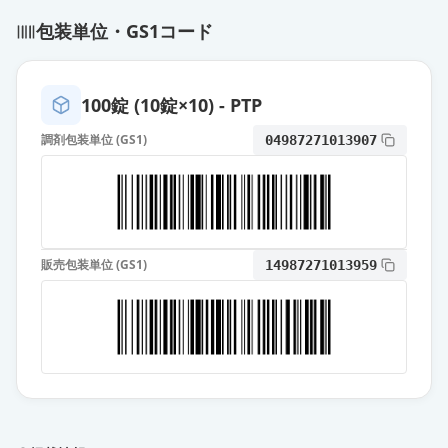
ミファ」
通常出荷
包装単位・GS1コード
薬価
10.80 円
オロパタジン塩酸塩錠5mg「クニヒ
100錠 (10錠×10) - PTP
ロ」
通常出荷
薬価
10.80 円
調剤包装単位 (GS1)
04987271013907
オロパタジン塩酸塩OD錠5mg「日
医工」
通常出荷
薬価
10.80 円
販売包装単位 (GS1)
14987271013959
オロパタジン塩酸塩OD錠
5mg「VTRS」
通常出荷
薬価
10.80 円
オロパタジン塩酸塩OD錠5mg「明
治」
通常出荷
薬価
10.80 円