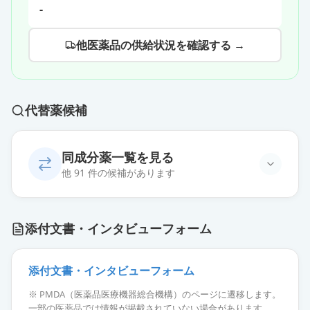
-
他医薬品の供給状況を確認する →
代替薬候補
同成分薬一覧を見る
他 91 件の候補があります
オロパタジン塩酸塩OD錠
添付文書・インタビューフォーム
5mg「NIG」
通常出荷
薬価
10.80 円
添付文書・インタビューフォーム
オロパタジン塩酸塩OD錠5mg「杏
※ PMDA（医薬品医療機器総合機構）のページに遷移します。
林」
通常出荷
一部の医薬品では情報が掲載されていない場合があります。