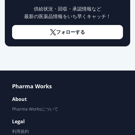
カタ」
通常出荷
薬価
10.80 円
供給状況・回収・承認情報など
最新の医薬品情報をいち早くキャッチ！
オロパタジン塩酸塩錠5mg「フェル
ゼン」
フォローする
通常出荷
薬価
10.80 円
オロパタジン塩酸塩錠
5mg「NSKK」
通常出荷
薬価
10.80 円
オロパタジン塩酸塩錠5mg「YD」
Pharma Works
通常出荷
薬価
10.80 円
About
オロパタジン塩酸塩錠5mg「JG」
Pharma Worksについて
通常出荷
薬価
10.80 円
Legal
オロパタジン塩酸塩OD錠
利用規約