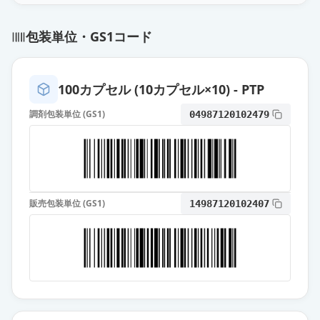
デュロキセチンカプセル30mg「オ
包装単位・GS1コード
ーハラ」
通常出荷
薬価
30.50 円
100カプセル (10カプセル×10) - PTP
デュロキセチン錠30mg「ケミフ
ァ」
通常出荷
調剤包装単位 (GS1)
04987120102479
薬価
30.50 円
デュロキセチンカプセル
30mg「JG」
通常出荷
薬価
30.50 円
販売包装単位 (GS1)
14987120102407
デュロキセチンカプセル30mg「ア
メル」
通常出荷
薬価
30.50 円
デュロキセチンカプセル30mg「ト