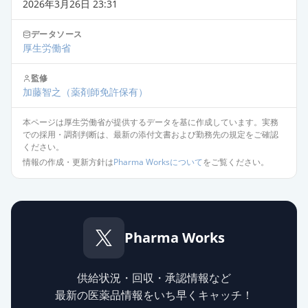
デュロキセチンカプセル
2026年3月26日 23:31
30mg「YD」
通常出荷
薬価
30.50 円
データソース
厚生労働省
デュロキセチンOD錠30mg「ニプ
監修
ロ」
通常出荷
加藤智之
（薬剤師免許保有）
薬価
30.50 円
本ページは厚生労働省が提供するデータを基に作成しています。実務
での採用・調剤判断は、最新の添付文書および勤務先の規定をご確認
デュロキセチン錠30mg「トーワ」
通常出荷
ください。
薬価
31.60 円
情報の作成・更新方針は
Pharma Worksについて
をご覧ください。
サインバルタカプセル30mg
通常出荷
薬価
77.10 円
Pharma Works
デュロキセチンカプセル30mg「日
医工G」
供給停止
薬価
24.20 円
供給状況・回収・承認情報など
最新の医薬品情報をいち早くキャッチ！