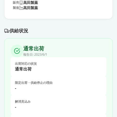
高田製薬
販売
高田製薬
製造
供給状況
通常出荷
報告日:
2023/6/1
出荷対応の状況
通常出荷
限定出荷・供給停止の理由
-
解消見込み
-