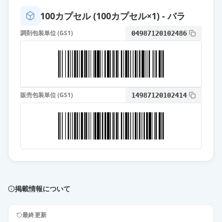
ーワ」
通常出荷
薬価
30.50 円
100カプセル (100カプセル×1) - バラ
調剤包装単位 (GS1)
04987120102486
デュロキセチンカプセル30mg「フ
ェルゼン」
通常出荷
薬価
30.50 円
デュロキセチンカプセル30mg「ニ
販売包装単位 (GS1)
14987120102414
プロ」
通常出荷
薬価
30.50 円
デュロキセチンカプセル
30mg「KMP」
通常出荷
薬価
30.50 円
デュロキセチンOD錠30mg「明治」
掲載情報について
通常出荷
薬価
30.50 円
最終更新