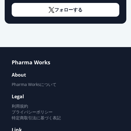
デュロキセチンカプセル20mg「ア
メル」
通常出荷
フォローする
薬価
23.00 円
デュロキセチンカプセル20mg「ニ
プロ」
通常出荷
薬価
23.00 円
デュロキセチンカプセル20mg「日
Pharma Works
新」
通常出荷
薬価
23.00 円
About
Pharma Worksについて
デュロキセチンカプセル20mg「三
笠」
通常出荷
Legal
薬価
23.00 円
利用規約
プライバシーポリシー
デュロキセチンカプセル20mg「明
特定商取引法に基づく表記
治」
通常出荷
Link
薬価
23.00 円