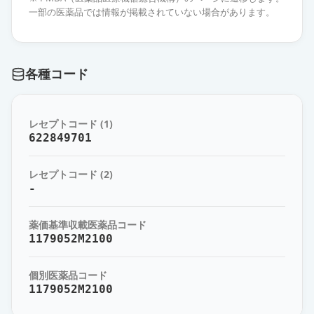
治」
通常出荷
一部の医薬品では情報が掲載されていない場合があります。
薬価
30.50 円
デュロキセチンカプセル30mg「三
各種コード
笠」
通常出荷
薬価
30.50 円
レセプトコード (1)
デュロキセチンカプセル
622849701
30mg「DSEP」
通常出荷
薬価
30.50 円
レセプトコード (2)
-
デュロキセチンカプセル30mg「日
新」
通常出荷
薬価基準収載医薬品コード
薬価
30.50 円
1179052M2100
デュロキセチンカプセル30mg「サ
個別医薬品コード
ワイ」
通常出荷
1179052M2100
薬価
30.50 円