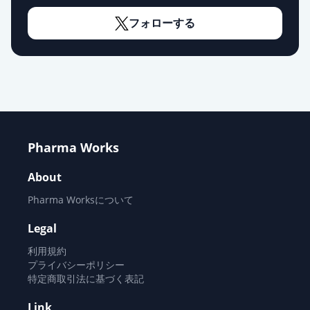
デュロキセチンカプセル20mg「ア
メル」
通常出荷
フォローする
薬価
23.00 円
デュロキセチンカプセル20mg「ニ
プロ」
通常出荷
薬価
23.00 円
デュロキセチンカプセル20mg「日
Pharma Works
新」
通常出荷
薬価
23.00 円
About
Pharma Worksについて
デュロキセチンカプセル20mg「三
笠」
通常出荷
Legal
薬価
23.00 円
利用規約
プライバシーポリシー
デュロキセチンカプセル20mg「明
特定商取引法に基づく表記
治」
通常出荷
Link
薬価
23.00 円