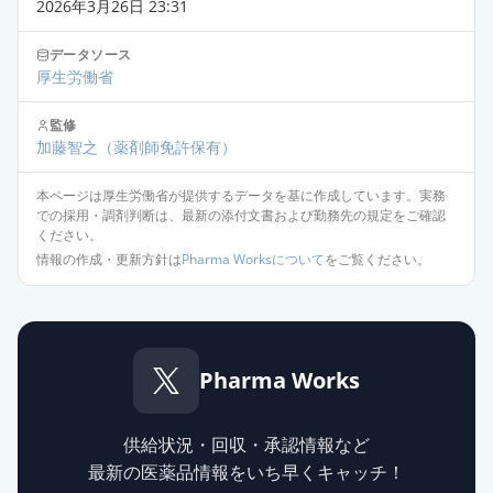
デュロキセチンカプセル
2026年3月26日 23:31
30mg「YD」
通常出荷
薬価
30.50 円
データソース
厚生労働省
デュロキセチンOD錠30mg「ニプ
監修
ロ」
通常出荷
加藤智之
（薬剤師免許保有）
薬価
30.50 円
本ページは厚生労働省が提供するデータを基に作成しています。実務
での採用・調剤判断は、最新の添付文書および勤務先の規定をご確認
デュロキセチン錠30mg「トーワ」
通常出荷
ください。
薬価
31.60 円
情報の作成・更新方針は
Pharma Worksについて
をご覧ください。
サインバルタカプセル30mg
通常出荷
薬価
77.10 円
Pharma Works
デュロキセチンカプセル30mg「日
医工G」
供給停止
薬価
24.20 円
供給状況・回収・承認情報など
最新の医薬品情報をいち早くキャッチ！