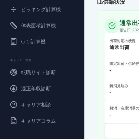
供給状況
ピッキング計算機
通常出
体表面積計算機
報告日:
202
CrCl計算機
出荷対応の状況
通常出荷
キャリア・学習
限定出荷・供給
-
転職サイト診断
解消見込み
適正年収診断
-
キャリア相談
解消・在庫消尽
-
キャリアコラム