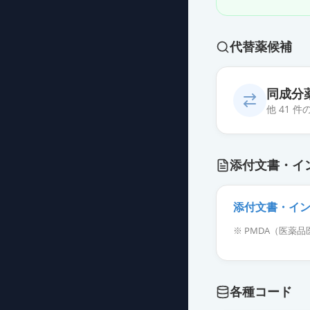
代替薬候補
同成分
他 41 
デュロキセチン
添付文書・イ
薬価
24.20 円
デュロキセチン
添付文書・イ
薬価
30.50 円
※ PMDA（医
デュロキセチン
薬価
30.50 円
各種コード