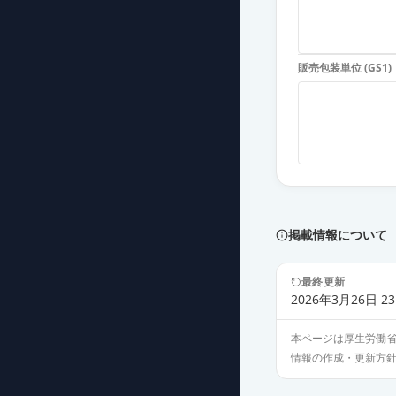
デュロキセチン
薬価
30.50 円
販売包装単位 (GS1)
デュロキセチン
薬価
30.50 円
デュロキセチン
薬価
30.50 円
デュロキセチン
薬価
30.50 円
掲載情報について
デュロキセチン
最終更新
薬価
30.50 円
2026年3月26日 23
本ページは厚生労働
デュロキセチン
情報の作成・更新方
薬価
30.50 円