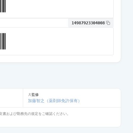
通常出荷
14987923304008
通常出荷
通常出荷
通常出荷
監修
通常出荷
加藤智之
（薬剤師免許保有）
文書および勤務先の規定をご確認ください。
通常出荷