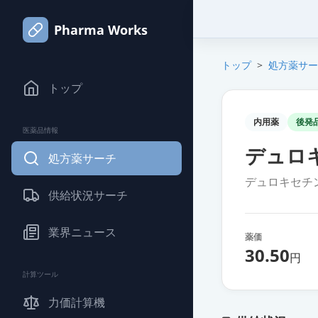
Pharma Works
トップ
>
処方薬サー
トップ
内用薬
後発
医薬品情報
デュロ
処方薬サーチ
デュロキセチ
供給状況サーチ
業界ニュース
薬価
30.50
円
計算ツール
力価計算機