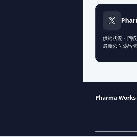
デュロキセチン
薬価
30.50 円
Phar
デュロキセチン
薬価
30.50 円
供給状況・回収
最新の医薬品情
デュロキセチン
薬価
31.60 円
サインバルタカ
薬価
77.10 円
Pharma Works
デュロキセチン
薬価
24.20 円
デュロキセチン
薬価
23.00 円