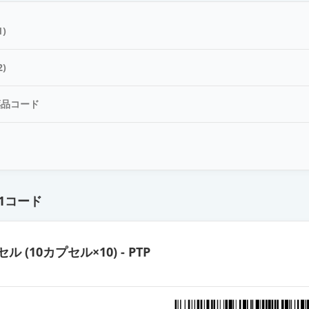
カプセル30mg「三笠」
)
プセル30mg「DSEP」
)
薬品コード
カプセル30mg「日新」
ド
カプセル30mg「サワイ」
1コード
カプセル30mg「オーハラ」
ル (10カプセル×10) - PTP
錠30mg「ケミファ」