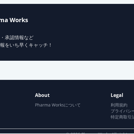
カプセル30mg「YD」
ma Works
OD錠30mg「ニプロ」
・承認情報など
報をいち早くキャッチ！
錠30mg「トーワ」
プセル30mg
About
Legal
カプセル30mg「日医工G」
Pharma Worksについて
利用規約
プライバシ
特定商取引
カプセル20mg「アメル」