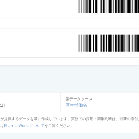
カプセル30mg「JG」
カプセル30mg「アメル」
カプセル30mg「トーワ」
カプセル30mg「ニプロ」
カプセル30mg「KMP」
データソース
:31
厚生労働省
省が提供するデータを基に作成しています。実務での採用・調剤判断は、最新の添付
OD錠30mg「明治」
針は
Pharma Worksについて
をご覧ください。