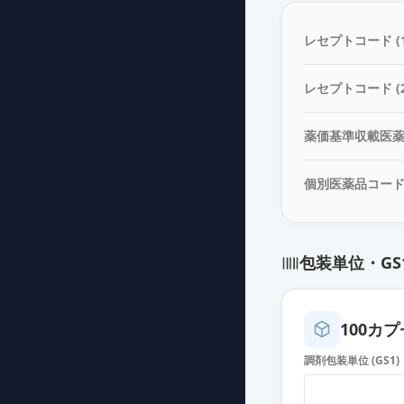
デュロキセチン
薬価
30.50 円
レセプトコード (1
デュロキセチンカ
レセプトコード (2
薬価
30.50 円
薬価基準収載医
デュロキセチン
薬価
30.50 円
個別医薬品コー
デュロキセチン
薬価
30.50 円
包装単位・GS
デュロキセチン
薬価
30.50 円
100カプセ
デュロキセチン
調剤包装単位 (GS1)
薬価
30.50 円