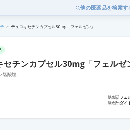
他の医薬品を検索す
チ
>
デュロキセチンカプセル30mg「フェルゼン」
品
キセチンカプセル30mg「フェルゼ
ン塩酸塩
フェ
販売
ダイ
製造