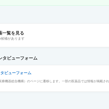
薬一覧を見る
件の候補があります
カプセル30mg「杏林」
ンタビューフォーム
カプセル30mg「明治」
ンタビューフォーム
薬品医療機器総合機構）のページに遷移します。一部の医薬品では情報が掲載さ
カプセル30mg「タカタ」