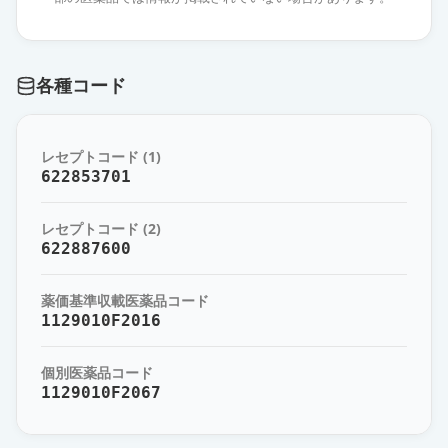
エスゾピクロン錠2mg「杏林」
通常出荷
薬価
10.80 円
各種コード
エスゾピクロン錠2mg「ケミファ」
通常出荷
薬価
10.80 円
レセプトコード (1)
エスゾピクロン錠2mg「YD」
622853701
通常出荷
薬価
10.80 円
レセプトコード (2)
エスゾピクロン錠2mg「日新」
622887600
通常出荷
薬価
10.80 円
薬価基準収載医薬品コード
エスゾピクロン錠2mg「日医工」
1129010F2016
通常出荷
薬価
10.80 円
個別医薬品コード
1129010F2067
エスゾピクロン錠2mg「ニプロ」
通常出荷
薬価
10.80 円