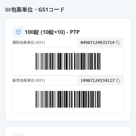
エスゾピクロン錠2mg「DSEP」
包装単位・GS1コード
通常出荷
薬価
10.80 円
エスゾピクロン錠2mg「サワイ」
100錠 (10錠×10) - PTP
通常出荷
薬価
10.80 円
調剤包装単位 (GS1)
04987124935714
エスゾピクロン錠2mg「明治」
通常出荷
薬価
12.90 円
エスゾピクロン錠2mg「NPI」
通常出荷
販売包装単位 (GS1)
14987124159117
薬価
14.40 円
エスゾピクロン錠2mg「KMP」
通常出荷
薬価
15.30 円
ルネスタ錠2mg
通常出荷
薬価
40.30 円