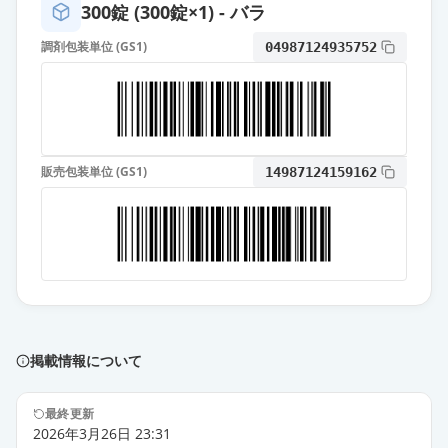
300錠 (300錠×1) - バラ
エスゾピクロン錠1mg「TCK」
通常出荷
調剤包装単位 (GS1)
04987124935752
薬価
6.70 円
エスゾピクロン錠1mg「サワイ」
通常出荷
薬価
6.70 円
販売包装単位 (GS1)
14987124159162
エスゾピクロン錠1mg「杏林」
通常出荷
薬価
6.70 円
エスゾピクロン錠1mg「アメル」
通常出荷
薬価
6.70 円
エスゾピクロン錠1mg「ケミファ」
通常出荷
薬価
6.70 円
掲載情報について
エスゾピクロン錠1mg「DSEP」
最終更新
通常出荷
2026年3月26日 23:31
薬価
6.70 円