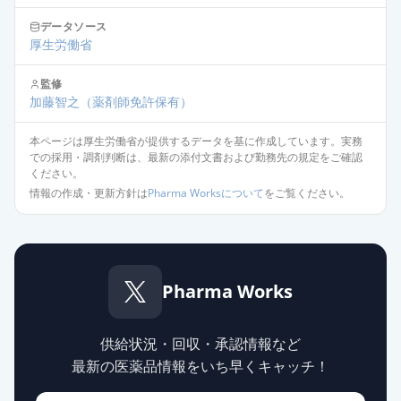
データソース
エスゾピクロン錠1mg「日医工」
厚生労働省
通常出荷
薬価
6.70 円
監修
加藤智之
（薬剤師免許保有）
エスゾピクロン錠1mg「日新」
通常出荷
薬価
6.70 円
本ページは厚生労働省が提供するデータを基に作成しています。実務
での採用・調剤判断は、最新の添付文書および勤務先の規定をご確認
エスゾピクロン錠1mg「ニプロ」
ください。
通常出荷
薬価
6.70 円
情報の作成・更新方針は
Pharma Worksについて
をご覧ください。
エスゾピクロン錠1mg「トーワ」
通常出荷
薬価
6.70 円
Pharma Works
エスゾピクロン錠1mg「明治」
通常出荷
薬価
8.30 円
供給状況・回収・承認情報など
最新の医薬品情報をいち早くキャッチ！
エスゾピクロン錠1mg「YD」
通常出荷
薬価
8.30 円