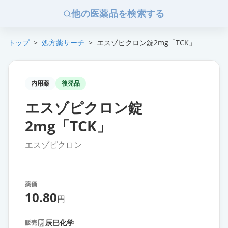
他の医薬品を検索する
トップ
>
処方薬サーチ
>
エスゾピクロン錠2mg「TCK」
内用薬
後発品
エスゾピクロン錠
2mg「TCK」
エスゾピクロン
薬価
10.80
円
辰巳化学
販売