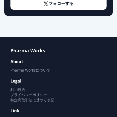
フォローする
エスゾピクロン錠1mg「NPI」
通常出荷
薬価
8.70 円
エスゾピクロン錠1mg「KMP」
通常出荷
薬価
9.10 円
Pharma Works
エスゾピクロン錠3mg「サワイ」
通常出荷
薬価
12.20 円
About
Pharma Worksについて
エスゾピクロン錠3mg「DSEP」
通常出荷
薬価
12.20 円
Legal
利用規約
エスゾピクロン錠3mg「ニプロ」
プライバシーポリシー
通常出荷
薬価
12.20 円
特定商取引法に基づく表記
Link
エスゾピクロン錠3mg「ケミファ」
通常出荷