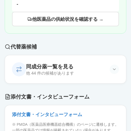
-
他医薬品の供給状況を確認する →
代替薬候補
同成分薬一覧を見る
他 44 件の候補があります
エスゾピクロン錠2mg「トーワ」
通常出荷
添付文書・インタビューフォーム
薬価
10.80 円
エスゾピクロン錠2mg「アメル」
添付文書・インタビューフォーム
通常出荷
薬価
10.80 円
※ PMDA（医薬品医療機器総合機構）のページに遷移します。
一部の医薬品では情報が掲載されていない場合があります。