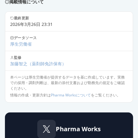
掲載情報について
エスゾピクロン錠1mg「TCK」
通常出荷
薬価
6.70 円
最終更新
2026年3月26日 23:31
エスゾピクロン錠1mg「サワイ」
通常出荷
データソース
薬価
6.70 円
厚生労働省
エスゾピクロン錠1mg「杏林」
監修
通常出荷
加藤智之
薬価
6.70 円
（薬剤師免許保有）
本ページは厚生労働省が提供するデータを基に作成しています。実務
エスゾピクロン錠1mg「アメル」
での採用・調剤判断は、最新の添付文書および勤務先の規定をご確認
通常出荷
薬価
6.70 円
ください。
情報の作成・更新方針は
Pharma Worksについて
をご覧ください。
エスゾピクロン錠1mg「ケミファ」
通常出荷
薬価
6.70 円
エスゾピクロン錠1mg「DSEP」
Pharma Works
通常出荷
薬価
6.70 円