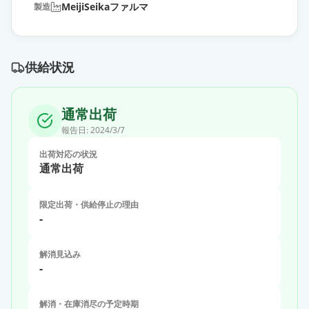
MeijiSeikaファルマ
製造
供給状況
通常出荷
報告日:
2024/3/7
出荷対応の状況
通常出荷
限定出荷・供給停止の理由
-
解消見込み
-
解消・在庫消尽の予定時期