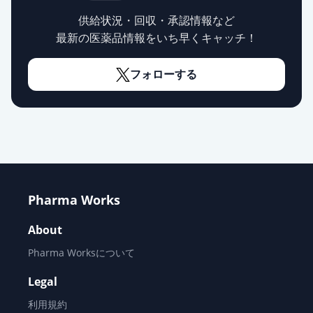
供給状況・回収・承認情報など
エスゾピクロン錠1mg「日医工」
通常出荷
最新の医薬品情報をいち早くキャッチ！
薬価
6.70 円
フォローする
エスゾピクロン錠1mg「日新」
通常出荷
薬価
6.70 円
エスゾピクロン錠1mg「ニプロ」
通常出荷
薬価
6.70 円
エスゾピクロン錠1mg「トーワ」
通常出荷
Pharma Works
薬価
6.70 円
About
エスゾピクロン錠1mg「明治」
通常出荷
Pharma Worksについて
薬価
8.30 円
Legal
エスゾピクロン錠1mg「YD」
通常出荷
利用規約
薬価
8.30 円