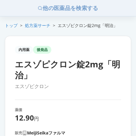
他の医薬品を検索する
トップ
>
処方薬サーチ
>
エスゾピクロン錠2mg「明治」
内用薬
後発品
エスゾピクロン錠2mg「明
治」
エスゾピクロン
薬価
12.90
円
MeijiSeikaファルマ
販売