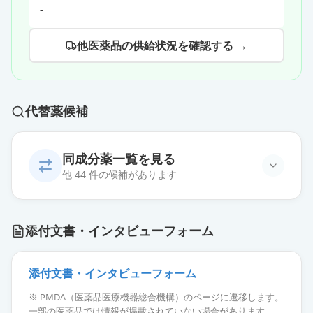
-
他医薬品の供給状況を確認する →
代替薬候補
同成分薬一覧を見る
他 44 件の候補があります
エスゾピクロン錠2mg「トーワ」
通常出荷
添付文書・インタビューフォーム
薬価
10.80 円
エスゾピクロン錠2mg「アメル」
添付文書・インタビューフォーム
通常出荷
薬価
10.80 円
※ PMDA（医薬品医療機器総合機構）のページに遷移します。
一部の医薬品では情報が掲載されていない場合があります。