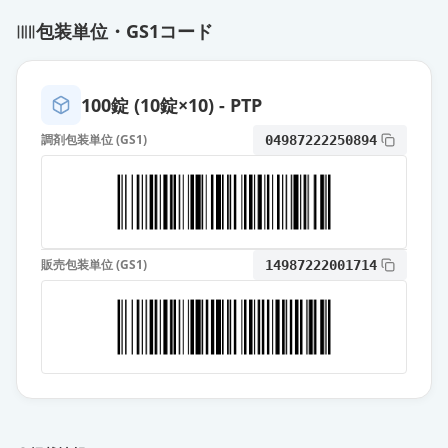
エスゾピクロン錠2mg「ニプロ」
包装単位・GS1コード
通常出荷
薬価
10.80 円
エスゾピクロン錠2mg「DSEP」
100錠 (10錠×10) - PTP
通常出荷
薬価
10.80 円
調剤包装単位 (GS1)
04987222250894
エスゾピクロン錠2mg「サワイ」
通常出荷
薬価
10.80 円
エスゾピクロン錠2mg「NPI」
通常出荷
販売包装単位 (GS1)
14987222001714
薬価
14.40 円
エスゾピクロン錠2mg「KMP」
通常出荷
薬価
15.30 円
ルネスタ錠2mg
通常出荷
薬価
40.30 円