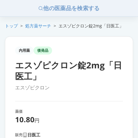
他の医薬品を検索する
トップ
>
処方薬サーチ
>
エスゾピクロン錠2mg「日医工」
内用薬
後発品
エスゾピクロン錠2mg「日
医工」
エスゾピクロン
薬価
10.80
円
日医工
販売