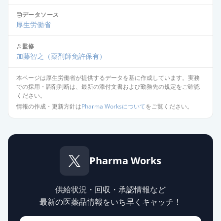
データソース
エスゾピクロン錠1mg「日医工」
厚生労働省
通常出荷
薬価
6.70 円
監修
加藤智之
（薬剤師免許保有）
エスゾピクロン錠1mg「日新」
通常出荷
薬価
6.70 円
本ページは厚生労働省が提供するデータを基に作成しています。実務
での採用・調剤判断は、最新の添付文書および勤務先の規定をご確認
エスゾピクロン錠1mg「ニプロ」
ください。
通常出荷
薬価
6.70 円
情報の作成・更新方針は
Pharma Worksについて
をご覧ください。
エスゾピクロン錠1mg「トーワ」
通常出荷
薬価
6.70 円
Pharma Works
エスゾピクロン錠1mg「明治」
通常出荷
薬価
8.30 円
供給状況・回収・承認情報など
最新の医薬品情報をいち早くキャッチ！
エスゾピクロン錠1mg「YD」
通常出荷
薬価
8.30 円