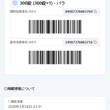
300錠 (300錠×1) - バラ
エスゾピクロン錠1mg「TCK」
通常出荷
調剤包装単位 (GS1)
04987376065764
薬価
6.70 円
エスゾピクロン錠1mg「サワイ」
通常出荷
薬価
6.70 円
販売包装単位 (GS1)
14987376065716
エスゾピクロン錠1mg「杏林」
通常出荷
薬価
6.70 円
エスゾピクロン錠1mg「アメル」
通常出荷
薬価
6.70 円
エスゾピクロン錠1mg「ケミファ」
通常出荷
薬価
6.70 円
掲載情報について
エスゾピクロン錠1mg「DSEP」
最終更新
通常出荷
2026年3月26日 23:31
薬価
6.70 円