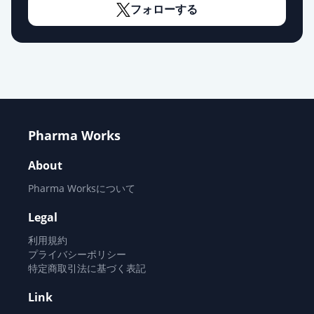
フォローする
エスゾピクロン錠1mg「NPI」
通常出荷
薬価
8.70 円
エスゾピクロン錠1mg「KMP」
通常出荷
薬価
9.10 円
Pharma Works
エスゾピクロン錠3mg「サワイ」
通常出荷
薬価
12.20 円
About
Pharma Worksについて
エスゾピクロン錠3mg「DSEP」
通常出荷
薬価
12.20 円
Legal
利用規約
エスゾピクロン錠3mg「ニプロ」
プライバシーポリシー
通常出荷
薬価
12.20 円
特定商取引法に基づく表記
Link
エスゾピクロン錠3mg「ケミファ」
通常出荷