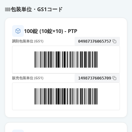
エスゾピクロン錠2mg「DSEP」
包装単位・GS1コード
通常出荷
薬価
10.80 円
エスゾピクロン錠2mg「サワイ」
100錠 (10錠×10) - PTP
通常出荷
薬価
10.80 円
調剤包装単位 (GS1)
04987376065757
エスゾピクロン錠2mg「明治」
通常出荷
薬価
12.90 円
エスゾピクロン錠2mg「NPI」
通常出荷
販売包装単位 (GS1)
14987376065709
薬価
14.40 円
エスゾピクロン錠2mg「KMP」
通常出荷
薬価
15.30 円
ルネスタ錠2mg
通常出荷
薬価
40.30 円