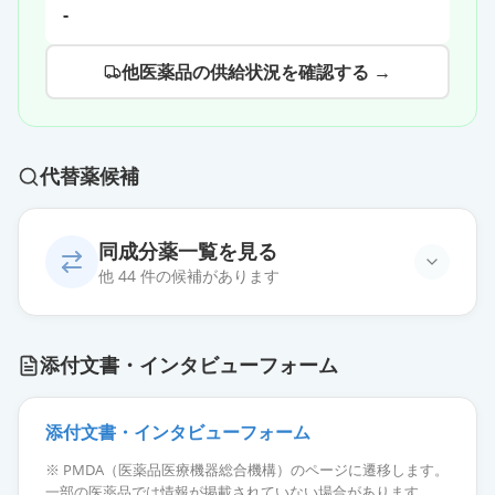
-
他医薬品の供給状況を確認する →
代替薬候補
同成分薬一覧を見る
他 44 件の候補があります
エスゾピクロン錠2mg「トーワ」
通常出荷
添付文書・インタビューフォーム
薬価
10.80 円
エスゾピクロン錠2mg「アメル」
添付文書・インタビューフォーム
通常出荷
薬価
10.80 円
※ PMDA（医薬品医療機器総合機構）のページに遷移します。
一部の医薬品では情報が掲載されていない場合があります。