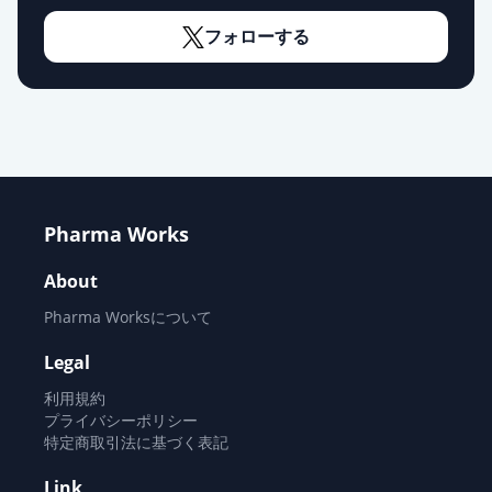
オロパタジン塩酸塩錠2.5mg「フェ
フォローする
ルゼン」
通常出荷
薬価
10.80 円
オロパタジン塩酸塩錠5mg「ZE」
通常出荷
薬価
10.80 円
オロパタジン塩酸塩錠
2.5mg「VTRS」
通常出荷
Pharma Works
薬価
10.80 円
About
オロパタジン塩酸塩OD錠5mg「ケ
Pharma Worksについて
ミファ」
通常出荷
Legal
薬価
10.80 円
利用規約
オロパタジン塩酸塩錠5mg「クニヒ
プライバシーポリシー
特定商取引法に基づく表記
ロ」
通常出荷
薬価
10.80 円
Link