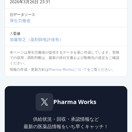
2026年3月26日 23:31
イト」
通常出荷
薬価
10.80 円
データソース
厚生労働省
オロパタジン塩酸塩OD錠5mg「テ
バ」
通常出荷
監修
薬価
10.80 円
加藤智之
（薬剤師免許保有）
本ページは厚生労働省が提供するデータを基に作成しています。実務
オロパタジン塩酸塩錠2.5mg「ZE」
通常出荷
での採用・調剤判断は、最新の添付文書および勤務先の規定をご確認
薬価
10.80 円
ください。
情報の作成・更新方針は
Pharma Worksについて
をご覧ください。
オロパタジン塩酸塩OD錠
2.5mg「AA」
通常出荷
薬価
10.80 円
Pharma Works
オロパタジン塩酸塩錠5mg「ダイ
ト」
通常出荷
供給状況・回収・承認情報など
薬価
10.80 円
最新の医薬品情報をいち早くキャッチ！