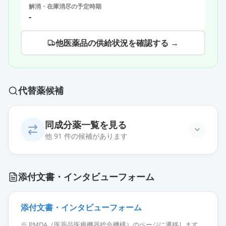
解消・在庫消尽の予定時期
-
他医薬品の供給状況を確認する →
代替薬候補
同成分薬一覧を見る
他 91 件の候補があります
オロパタジン点眼液0.1％「三和」
通常出荷
添付文書・インタビューフォーム
薬価
31.40 円
オロパタジン点眼液0.1％「サン
添付文書・インタビューフォーム
ド」
通常出荷
※ PMDA（医薬品医療機器総合機構）のページに遷移します。