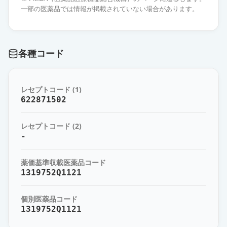
薬価
31.40 円
一部の医薬品では情報が掲載されていない場合があります。
オロパタジン点眼液0.1％「日新」
通常出荷
薬価
31.40 円
各種コード
オロパタジン点眼液0.1％「TS」
通常出荷
薬価
31.40 円
レセプトコード (1)
622871502
オロパタジン点眼液0.1％「杏林」
通常出荷
薬価
31.40 円
レセプトコード (2)
-
オロパタジン点眼液0.1％「センジ
ュ」
通常出荷
薬価基準収載医薬品コード
薬価
31.40 円
1319752Q1121
オロパタジン点眼液0.1％「ニット
個別医薬品コード
ー」
通常出荷
1319752Q1121
薬価
31.40 円