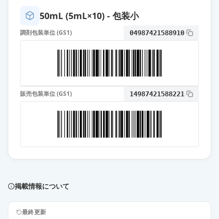
薬価
31.40 円
50mL (5mL×10) - 包装小
オロパタジン塩酸塩錠2.5mg「EE」
調剤包装単位 (GS1)
04987421588910
通常出荷
薬価
10.80 円
オロパタジン塩酸塩OD錠
5mg「NIG」
通常出荷
薬価
10.80 円
販売包装単位 (GS1)
14987421588221
オロパタジン塩酸塩OD錠5mg「杏
林」
通常出荷
薬価
10.80 円
オロパタジン塩酸塩OD錠
2.5mg「ファイザー」
通常出荷
掲載情報について
薬価
10.80 円
オロパタジン塩酸塩OD錠5mg「ダ
最終更新