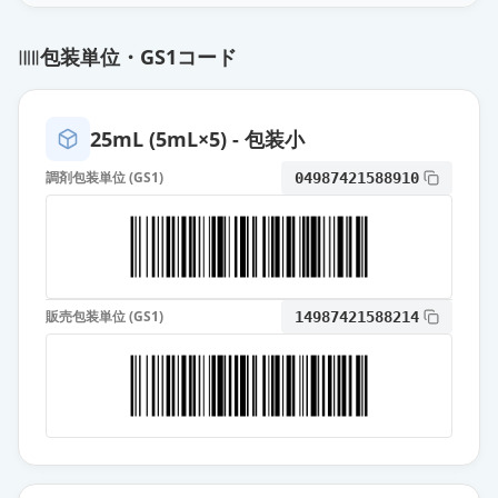
オロパタジン点眼液0.1％「トー
包装単位・GS1コード
ワ」
通常出荷
薬価
31.40 円
25mL (5mL×5) - 包装小
オロパタジン点眼液0.1％「わかも
と」
通常出荷
調剤包装単位 (GS1)
04987421588910
薬価
31.40 円
オロパタジン点眼液0.1％「タカ
タ」
通常出荷
薬価
44.60 円
販売包装単位 (GS1)
14987421588214
パタノール点眼液0.1％
通常出荷
薬価
74.10 円
オロパタジン点眼液0.1％「サワ
イ」
限定出荷