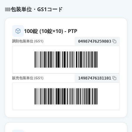
エスゾピクロン錠2mg「DSEP」
包装単位・GS1コード
通常出荷
薬価
10.80 円
エスゾピクロン錠2mg「サワイ」
100錠 (10錠×10) - PTP
通常出荷
薬価
10.80 円
調剤包装単位 (GS1)
04987476259803
エスゾピクロン錠2mg「明治」
通常出荷
薬価
12.90 円
エスゾピクロン錠2mg「NPI」
通常出荷
販売包装単位 (GS1)
14987476181101
薬価
14.40 円
エスゾピクロン錠2mg「KMP」
通常出荷
薬価
15.30 円
ルネスタ錠2mg
通常出荷
薬価
40.30 円