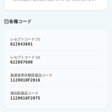
エスゾピクロン錠2mg「杏林」
通常出荷
薬価
10.80 円
各種コード
エスゾピクロン錠2mg「TCK」
通常出荷
薬価
10.80 円
レセプトコード (1)
エスゾピクロン錠2mg「ケミファ」
622843801
通常出荷
薬価
10.80 円
レセプトコード (2)
エスゾピクロン錠2mg「日新」
622887600
通常出荷
薬価
10.80 円
薬価基準収載医薬品コード
エスゾピクロン錠2mg「日医工」
1129010F2016
通常出荷
薬価
10.80 円
個別医薬品コード
1129010F2075
エスゾピクロン錠2mg「ニプロ」
通常出荷
薬価
10.80 円