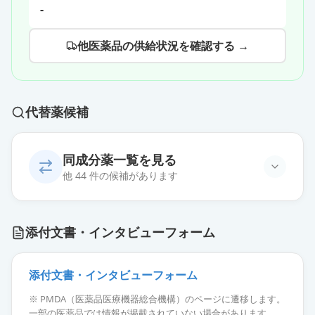
-
他医薬品の供給状況を確認する →
代替薬候補
同成分薬一覧を見る
他 44 件の候補があります
エスゾピクロン錠2mg「トーワ」
通常出荷
添付文書・インタビューフォーム
薬価
10.80 円
エスゾピクロン錠2mg「アメル」
添付文書・インタビューフォーム
通常出荷
薬価
10.80 円
※ PMDA（医薬品医療機器総合機構）のページに遷移します。
一部の医薬品では情報が掲載されていない場合があります。