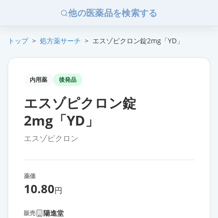
他の医薬品を検索する
トップ
>
処方薬サーチ
>
エスゾピクロン錠2mg「YD」
内用薬
後発品
エスゾピクロン錠
2mg「YD」
エスゾピクロン
薬価
10.80
円
陽進堂
販売