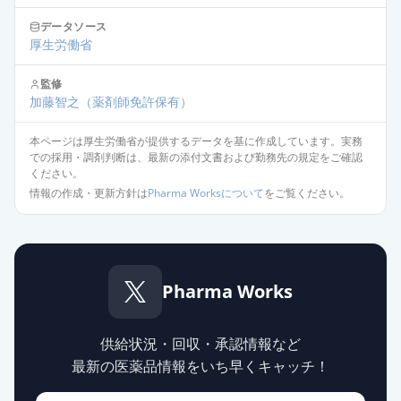
データソース
エスゾピクロン錠1mg「日医工」
厚生労働省
通常出荷
薬価
6.70 円
監修
加藤智之
（薬剤師免許保有）
エスゾピクロン錠1mg「日新」
通常出荷
薬価
6.70 円
本ページは厚生労働省が提供するデータを基に作成しています。実務
での採用・調剤判断は、最新の添付文書および勤務先の規定をご確認
エスゾピクロン錠1mg「ニプロ」
ください。
通常出荷
薬価
6.70 円
情報の作成・更新方針は
Pharma Worksについて
をご覧ください。
エスゾピクロン錠1mg「トーワ」
通常出荷
薬価
6.70 円
Pharma Works
エスゾピクロン錠1mg「明治」
通常出荷
薬価
8.30 円
供給状況・回収・承認情報など
最新の医薬品情報をいち早くキャッチ！
エスゾピクロン錠1mg「YD」
通常出荷
薬価
8.30 円