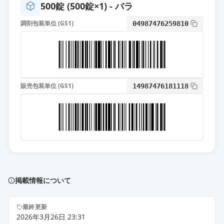
500錠 (500錠×1) - バラ
エスゾピクロン錠1mg「TCK」
通常出荷
調剤包装単位 (GS1)
04987476259810
薬価
6.70 円
エスゾピクロン錠1mg「サワイ」
通常出荷
薬価
6.70 円
販売包装単位 (GS1)
14987476181118
エスゾピクロン錠1mg「杏林」
通常出荷
薬価
6.70 円
エスゾピクロン錠1mg「アメル」
通常出荷
薬価
6.70 円
エスゾピクロン錠1mg「ケミファ」
通常出荷
薬価
6.70 円
掲載情報について
エスゾピクロン錠1mg「DSEP」
最終更新
通常出荷
2026年3月26日 23:31
薬価
6.70 円