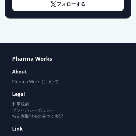
フォローする
エスゾピクロン錠1mg「NPI」
通常出荷
薬価
8.70 円
エスゾピクロン錠1mg「KMP」
通常出荷
薬価
9.10 円
Pharma Works
エスゾピクロン錠3mg「サワイ」
通常出荷
薬価
12.20 円
About
Pharma Worksについて
エスゾピクロン錠3mg「DSEP」
通常出荷
薬価
12.20 円
Legal
利用規約
エスゾピクロン錠3mg「ニプロ」
プライバシーポリシー
通常出荷
薬価
12.20 円
特定商取引法に基づく表記
Link
エスゾピクロン錠3mg「ケミファ」
通常出荷